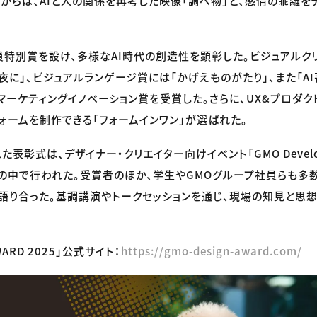
からは、AIと人の関係を再考した映像「調べ物」と、感情の乖離を
特別賞を設け、多様なAI時代の創造性を顕彰した。ビジュアルク
夜に」、ビジュアルランゲージ賞には「かげえものがたり」、また「AI
マーケティングイノベーション賞を受賞した。さらに、UX&プロダク
ォームを制作できる「フォームインワン」が選ばれた。
表彰式は、デザイナー・クリエイター向けイベント「GMO Developers
ight-」の中で行われた。受賞者のほか、学生やGMOグループ社員らも多
語り合った。基調講演やトークセッションを通じ、現場の知見と思
AWARD 2025」公式サイト：
https://gmo-design-award.com/