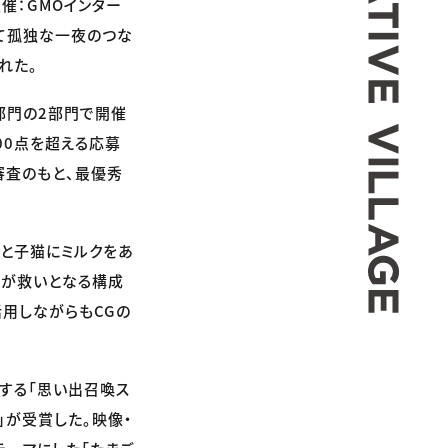
主催：GMOインター
いて孤独な一夜のつな
れた。
部門の2部門で開催
00点を超える応募
審査のもと、最優秀
と子猫にミルクをあ
葉が救いとなる構成
活用しながらもCGの
する「思い出召喚ス
り」が受賞した。映像・