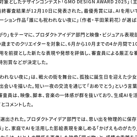
象としたデザインコンテスト「GMO DESIGN AWARD 2025」（
最終審査結果が12月10日に発表された。最優秀賞には、AIを用
ーション作品「誰にも祝われない夜に」（作者・平田茉莉花）が選ば
がり」をテーマに、プロダクトアイデア部門と映像・ビジュアル表現
29歳までのクリエイターを対象に、6月から10月までの4か月間で1
活用を前提とした新たな表現や発想を評価し、審査員による厳正な
特別賞などが決定した。
われない夜に」は、戦火の街を舞台に、孤独に誕生日を迎えた少女
出会いを描いた。短い一夜の交流を通じて「おめでとう」という言
審査員は、映像、脚本、音楽の一体感が群を抜いており、生成AIを
とコメントした。
選出された。プロダクトアイデア部門では、思い出を物理的に保存
omi」と、家庭でAIを活用した影絵表現を楽しめる「かげえものがた