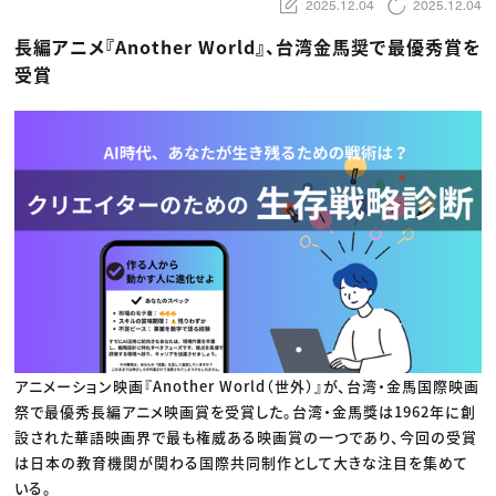
動画配信・映像制作
TOP Creator’s コラム トップ
2025.12.04
2025.12.04
編集・ライティング
Webクリエイター
セミナー
マーケティング
アプリクリエイター
長編アニメ『Another World』、台湾金馬奨で最優秀賞を
ディレクション
ゲームクリエイター
受賞
業界解説・キャリア事情
映像クリエイター
ニュース・トレンド
お役立ち基礎知識
マーケッター
クリエイターインタビュー
ニュース・トレンド トップ
C＆R Magazine
Web
映像
ゲーム・エンタメ
広告
出版
CREATIVE VILLAGEからのお知らせ
プロフェッショナル×つながる×メディア
アニメーション映画『Another World（世外）』が、台湾・金馬国際映画
祭で最優秀長編アニメ映画賞を受賞した。台湾・金馬獎は1962年に創
設された華語映画界で最も権威ある映画賞の一つであり、今回の受賞
は日本の教育機関が関わる国際共同制作として大きな注目を集めて
いる。