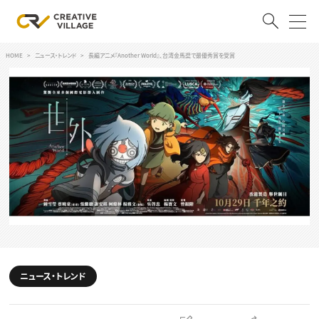
HOME
ニュース・トレンド
長編アニメ『Another World』、台湾金馬奨で最優秀賞を受賞
ACCOUNT
ログイン
会員登録
RECRUIT
クリエイター求人を探す
CREATIVE JOB求人検索
特集求人
採用説明会
転職支援サービス
CONTENTS
スキルアップしたい！
ニュース・トレンド
スキルアップしたい！ トップ
デザイン
TOP Creator’s コラム
プログラミング