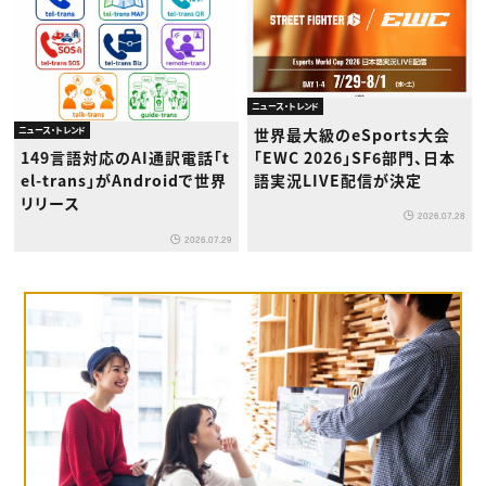
ニュース・トレンド
ニュース・トレンド
世界最大級のeSports大会
「EWC 2026」SF6部門、日本
149言語対応のAI通訳電話「t
語実況LIVE配信が決定
el-trans」がAndroidで世界
リリース
2026.07.28
2026.07.29