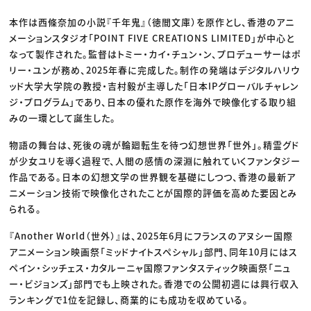
本作は西條奈加の小説『千年鬼』（徳間文庫）を原作とし、香港のアニ
メーションスタジオ「POINT FIVE CREATIONS LIMITED」が中心と
なって製作された。監督はトミー・カイ・チュン・ン、プロデューサーはポ
リー・ユンが務め、2025年春に完成した。制作の発端はデジタルハリウ
ッド大学大学院の教授・吉村毅が主導した「日本IPグローバルチャレン
ジ・プログラム」であり、日本の優れた原作を海外で映像化する取り組
みの一環として誕生した。
物語の舞台は、死後の魂が輪廻転生を待つ幻想世界「世外」。精霊グド
が少女ユリを導く過程で、人間の感情の深淵に触れていくファンタジー
作品である。日本の幻想文学の世界観を基礎にしつつ、香港の最新ア
ニメーション技術で映像化されたことが国際的評価を高めた要因とみ
られる。
『Another World（世外）』は、2025年6月にフランスのアヌシー国際
アニメーション映画祭「ミッドナイトスペシャル」部門、同年10月にはス
ペイン・シッチェス・カタルーニャ国際ファンタスティック映画祭「ニュ
ー・ビジョンズ」部門でも上映された。香港での公開初週には興行収入
ランキングで1位を記録し、商業的にも成功を収めている。