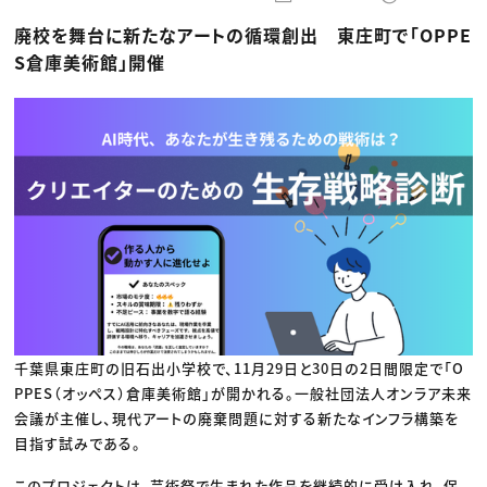
動画配信・映像制作
TOP Creator’s コラム トップ
編集・ライティング
Webクリエイター
セミナー
廃校を舞台に新たなアートの循環創出 東庄町で「OPPE
マーケティング
アプリクリエイター
ディレクション
ゲームクリエイター
S倉庫美術館」開催
業界解説・キャリア事情
映像クリエイター
ニュース・トレンド
お役立ち基礎知識
マーケッター
クリエイターインタビュー
ニュース・トレンド トップ
C＆R Magazine
Web
映像
ゲーム・エンタメ
広告
出版
CREATIVE VILLAGEからのお知らせ
プロフェッショナル×つながる×メディア
千葉県東庄町の旧石出小学校で、11月29日と30日の2日間限定で「O
PPES（オッペス）倉庫美術館」が開かれる。一般社団法人オンラア未来
会議が主催し、現代アートの廃棄問題に対する新たなインフラ構築を
目指す試みである。
このプロジェクトは、芸術祭で生まれた作品を継続的に受け入れ、保