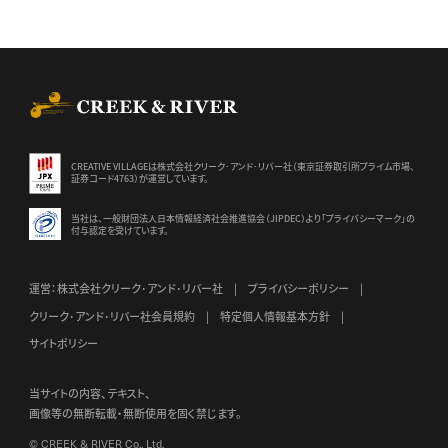
CREEK & RIVER Co., Ltd.
CREATIVE VILLAGEは株式会社クリーク･アンド･リバー社（東京証券
取引所プライム市場、
証券コード4763）が運営しています。
当社は、一般財団法人日本情報経済社会推進協会（JIPDEC）より
「プライバシーマーク」の
付与認定を受けています。
運営：株式会社クリーク･アンド･リバー社
プライバシーポリシー
クリーク･アンド･リバー社会員規約
特定個人情報基本方針
サイトポリシー
当サイトの内容、テキスト、
画像等の無断転載・無断使用を固く禁じます。
© CREEK & RIVER Co., Ltd.