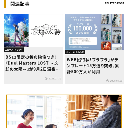
関連記事
RELATED POST
ニュース・トレンド
ニュース・トレンド
BS12限定の特典映像つき！
WEB招待状「ブラプラ」がテ
『Duel Masters LOST ～忘
ンプレート15万通り突破、累
却の太陽～』が9月2日深夜か
計500万人が利用
ら放送開始
2026.07.30
2026.07.29