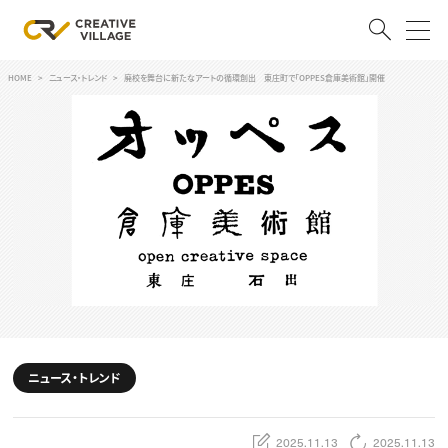
HOME
ニュース・トレンド
廃校を舞台に新たなアートの循環創出 東庄町で「OPPES倉庫美術館」開催
ACCOUNT
ログイン
会員登録
RECRUIT
クリエイター求人を探す
CREATIVE JOB求人検索
特集求人
採用説明会
転職支援サービス
CONTENTS
スキルアップしたい！
ニュース・トレンド
スキルアップしたい！ トップ
デザイン
TOP Creator’s コラム
プログラミング
2025.11.13
2025.11.13