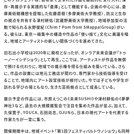
存・再展示する実践的な「倉庫」として機能する。企画の中心には、倉
庫美術館構想を提唱した佐藤直樹（多摩美術大学教授）、防災と生存
の視点を共有する津村耕佑（武蔵野美術大学教授）、地域参加型の活
動で知られる水野俊紀（Chim↑Pom from SMappa!Group）がい
る。彼らは、東京一極集中の構造や作品の「使い捨て」文化に異議を唱
え、地域とアーティストの新しい関係づくりを進めてきた。
旧石出小学校は2020年に廃校となったが、オンラア未来会議が「トゥ
ーノーイシデショウ」として再生。ここでは、アーティストが作品を無償
で預ける代わりに、地域での展示権を得る仕組みを築いている。さら
に、作品の設置には地元工務店が関わり、専門家から技術指導を受け
ることで、地域内にアート設営技術が根付いた。今では子どもや学生が
訪れる学びの場ともなり、生きた芸術拠点として成長している。
展示予定の作品には、市原えつこの《未来SUSHI》や津村耕佑の《夢夢
神社》など、過去の大規模展覧会で注目を集めた作品が並ぶ。加えて、
久保寛子、YOUCA、石田尚志、OJUNら、日本の現代アートを代表する
作家たちが一堂に集う。
開催期間中は、地域イベント「第1回フェスティバルトウノショウ」も同時