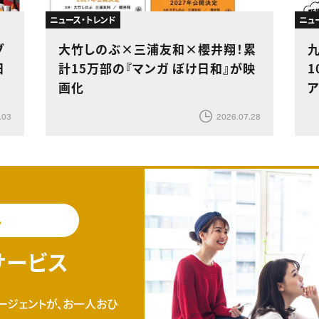
ニュース・トレンド
ニュ
ブ
大竹しのぶ×三浦友和×櫻井翔！累
日
計15万部の『マンガ ぼけ日和』が映
1
画化
.03
2026.07.28
料
サービス
ージェントが、お一人おひ