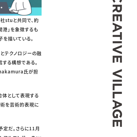
stuと共同で、約
開港」を象徴するも
子を描いている。
トとテクノロジーの融
信する構想である。
nakamura氏が担
合体として表現する
技術を芸術的表現に
予定だ。さらに11月