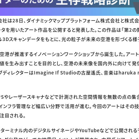
社は28日、ダイナミックマッププラットフォーム株式会社と株式会社
ータを用いたアート作品を公開すると発表した。この作品は「第2の
ル3Dスキャンデータをもとに、光の粒子が未来の空港を形づくる様
空港が推進するイノベーションワークショップから誕生した。アー
値を生み出すことを目的とし、空港の未来像を国内外に向けて発
ィレクターはImagine If Studioの古屋遙氏、音楽はharuka 
PSやレーザースキャナなどで計測された空間情報を無数の点の集
やインフラ管理など幅広い分野で活用が進む。今回のアートはその
注目される。
ターミナル内のデジタルサイネージやYouTubeなどで公開される