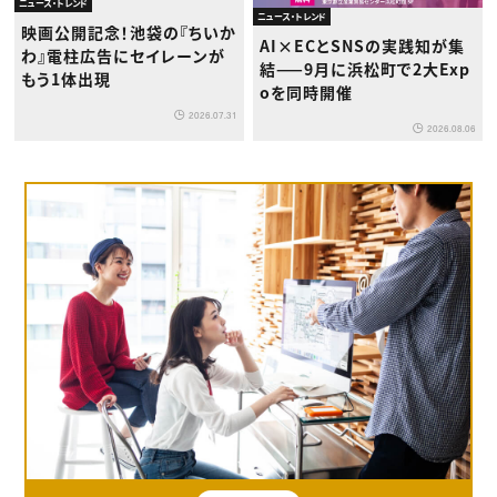
ニュース・トレンド
ニュース・トレンド
映画公開記念！池袋の『ちいか
AI×ECとSNSの実践知が集
わ』電柱広告にセイレーンが
結——9月に浜松町で2大Exp
もう1体出現
oを同時開催
2026.07.31
2026.08.06