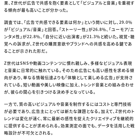
果、Z世代が広告で共感を抱く要素として「ビジュアルと音楽」を重視す
る傾向が最も高いことが分かった。
調査では、「広告で共感できる要素は何か」という問いに対し、29.0％
が「ビジュアル/音楽」と回答。「ストーリー性」が26.8％、「ユーモア/エ
ンタメ性」が22.8％、「自分に近い出演者」が21.3％と続いた。視覚・聴
覚への訴求が、Z世代の購買意欲やブランドへの共感を高める鍵であ
ることが示された形だ。
Z世代はSNSや動画コンテンツに慣れ親しみ、多様なビジュアル表現
と音楽に日常的に触れている。そのため広告にも高い感性を求める傾
向があり、単なる情報伝達よりも「体験として楽しめる広告」が支持さ
れている。短い動画や美しい映像に加え、トレンド音楽との組み合わせ
が、彼らの関心を引きつける決め手となっている。
一方で、質の高いビジュアルや音楽を制作するにはコストと専門技術
が必要であり、広告主にとっては新たな課題となる。加えて、Z世代のト
レンドは変化が速く、常に最新の感性を捉えたクリエイティブを継続的
に提供することが求められる。効果測定の面でも、データを活用した戦
略設計が不可欠とされる。