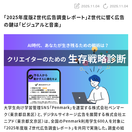
動画配信・映像制作
TOP Creator’s コラム トップ
編集・ライティング
Webクリエイター
2025.11.04
2025.11.04
セミナー
マーケティング
アプリクリエイター
ディレクション
ゲームクリエイター
「2025年度版Z世代広告調査レポート」Z世代に響く広告
業界解説・キャリア事情
映像クリエイター
ニュース・トレンド
の鍵は「ビジュアルと音楽」
お役立ち基礎知識
マーケッター
クリエイターインタビュー
ニュース・トレンド トップ
C＆R Magazine
Web
映像
ゲーム・エンタメ
広告
出版
CREATIVE VILLAGEからのお知らせ
プロフェッショナル×つながる×メディア
大学生向け学習管理SNS「Penmark」を運営する株式会社ペンマー
ク（東京都目黒区）と、デジタルサイネージ広告を展開する株式会社エ
ニアド（東京都文京区）は、全国のPenmark利用学生600人を対象に
「2025年度版 Z世代広告調査レポート」を共同で実施した。調査の結