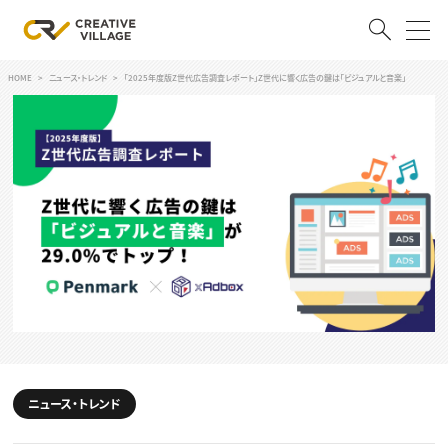
HOME
ニュース・トレンド
「2025年度版Z世代広告調査レポート」Z世代に響く広告の鍵は「ビジュアルと音楽」
ACCOUNT
ログイン
会員登録
RECRUIT
クリエイター求人を探す
CREATIVE JOB求人検索
特集求人
採用説明会
転職支援サービス
CONTENTS
スキルアップしたい！
スキルアップしたい！ トップ
ニュース・トレンド
デザイン
TOP Creator’s コラム
プログラミング