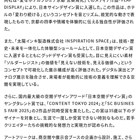
DISPLAY」により、日本サインデザイン賞に入選した。この作品は、ホテ
ルの「変わり続ける」というコンセプトを音とリズム、視覚的な動きで表
現したもので、京都の四季や情緒を体験的に伝える独自性が評価され
た。
また、「太陽インキ製造株式会社 INSPIRATION SPACE」は、技術・歴
史・未来を一体化した体験型ショールームとして、日本空間デザイン賞
に入選するとともにグッドデザイン賞も受賞した。目に見えにくい素材
「ソルダーレジスト」の価値を「見えない技術を、見える価値へ」という
コンセプトで可視化した展示構成が高く評価された。デジタル演出とア
ナログ展示を融合させ、来場者が能動的に技術の意義を理解できる空
間を実現している。
さらに、国内最大級の空間デザインアワード「日本空間デザイン賞」の
ヤングタレント賞では、「CONTENT TOKYO 2024」と「SC BUSINES
S FAIR 2025」の2作品が同時受賞を果たした。この賞は35歳以下のデ
ザイナーを対象とし、生涯で一度しか受賞できない特別なものだ。若手
クリエイターたちの挑戦的な発想力と実現力が認められた。
アートフリークは、商空間や展示会ブースの企画から設計、施工、さら