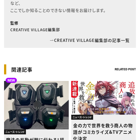
など、

ここでしか知ることのできない情報をお届けします。
監修
CREATIVE VILLAGE編集部
CREATIVE VILLAGE編集部の記事一覧
関連記事
RELATED POST
NEW
ニュース・トレンド
金の力で世界を救う商人の物
語がコミカライズ&TVアニメ
ニュース・トレンド
化決定
魔法の反動が腕に伝わる！福