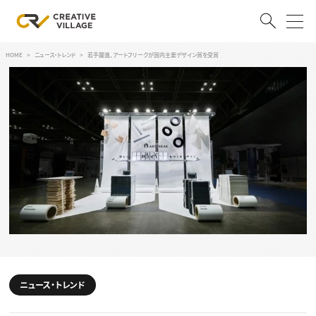
HOME
ニュース・トレンド
若手躍進、アートフリークが国内主要デザイン賞を受賞
ACCOUNT
ログイン
会員登録
RECRUIT
クリエイター求人を探す
CREATIVE JOB求人検索
特集求人
採用説明会
転職支援サービス
CONTENTS
スキルアップしたい！
スキルアップしたい！ トップ
ニュース・トレンド
デザイン
TOP Creator’s コラム
プログラミング