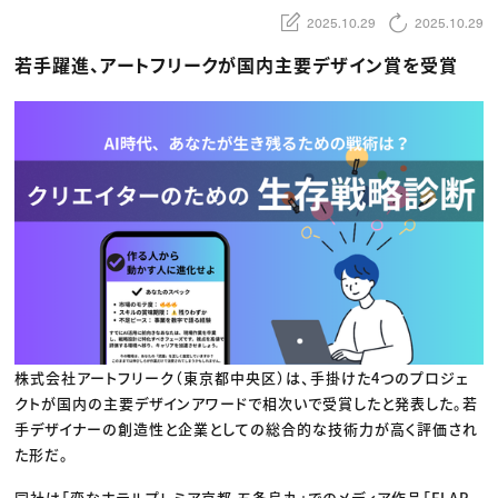
動画配信・映像制作
TOP Creator’s コラム トップ
編集・ライティング
2025.10.29
2025.10.29
Webクリエイター
セミナー
マーケティング
アプリクリエイター
ディレクション
ゲームクリエイター
若手躍進、アートフリークが国内主要デザイン賞を受賞
業界解説・キャリア事情
映像クリエイター
ニュース・トレンド
お役立ち基礎知識
マーケッター
クリエイターインタビュー
ニュース・トレンド トップ
C＆R Magazine
Web
映像
ゲーム・エンタメ
広告
出版
CREATIVE VILLAGEからのお知らせ
プロフェッショナル×つながる×メディア
株式会社アートフリーク（東京都中央区）は、手掛けた4つのプロジェ
クトが国内の主要デザインアワードで相次いで受賞したと発表した。若
手デザイナーの創造性と企業としての総合的な技術力が高く評価され
た形だ。
同社は「変なホテルプレミア京都 五条烏丸」でのメディア作品「FLAP