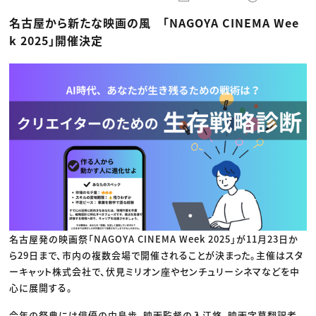
動画配信・映像制作
TOP Creator’s コラム トップ
編集・ライティング
Webクリエイター
セミナー
名古屋から新たな映画の風 「NAGOYA CINEMA Wee
マーケティング
アプリクリエイター
ディレクション
ゲームクリエイター
k 2025」開催決定
業界解説・キャリア事情
映像クリエイター
ニュース・トレンド
お役立ち基礎知識
マーケッター
クリエイターインタビュー
ニュース・トレンド トップ
C＆R Magazine
Web
映像
ゲーム・エンタメ
広告
出版
CREATIVE VILLAGEからのお知らせ
プロフェッショナル×つながる×メディア
名古屋発の映画祭「NAGOYA CINEMA Week 2025」が11月23日か
ら29日まで、市内の複数会場で開催されることが決まった。主催はスタ
ーキャット株式会社で、伏見ミリオン座やセンチュリーシネマなどを中
心に展開する。
今年の祭典には俳優の中島歩、映画監督の入江悠、映画字幕翻訳者