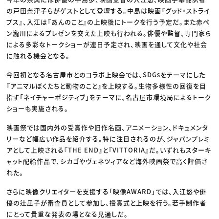
の戸田奈津子らがゲストとして登壇する。中島は映画『グッド・ストライ
プス』、入江は『あんのこと』の上映後にトークを行う予定だ。また赤ペ
ン瀧川によるプレゼンを交えた上映も行われる。俳優や監督、専門家ら
による多彩なトークショーが連日予定され、映画を通して文化や社会
に触れる機会となる。
今回初となる名古屋市とのコラボ上映会では、SDGsをテーマにした
『アニマルぼくたちと動物のこと』を上映する。生物多様性の回復を目
指す「ネイチャーポジティブ」をテーマに、名古屋市環境局によるトーク
ショーも実施される。
映画祭では国内外の受賞作や旧作名画、アニメーション、ドキュメンタ
リーなど幅広い作品を紹介する。特に注目されるのが、ジャパンプレミ
アとして上映される『THE END』と『VITTORIA』だ。いずれもスターキ
ャット配給作品で、シカゴやヴェネツィアなど海外映画祭で高く評価さ
れた。
さらに映像クリエイターを支援する「映像AWARD」では、入江悠や俳
優の辻凪子が審査員として参加し、授賞式と上映を行う。若手制作者
にとって貴重な発表の場となる見通しだ。