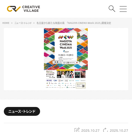
HOME
ニュース・トレンド
名古屋から新たな映画の風 「NAGOYA CINEMA Week 2025」開催決定
ACCOUNT
ログイン
会員登録
RECRUIT
クリエイター求人を探す
CREATIVE JOB求人検索
特集求人
採用説明会
転職支援サービス
CONTENTS
スキルアップしたい！
ニュース・トレンド
スキルアップしたい！ トップ
デザイン
TOP Creator’s コラム
プログラミング
2025.10.27
2025.10.27