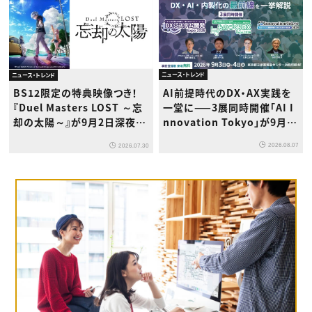
ニュース・トレンド
ニュース・トレンド
AI前提時代のDX・AX実践を
BS12限定の特典映像つき！
一堂に——3展同時開催「AI I
『Duel Masters LOST ～忘
nnovation Tokyo」が9月浜
却の太陽～』が9月2日深夜か
松町で初登場
ら放送開始
2026.08.07
2026.07.30