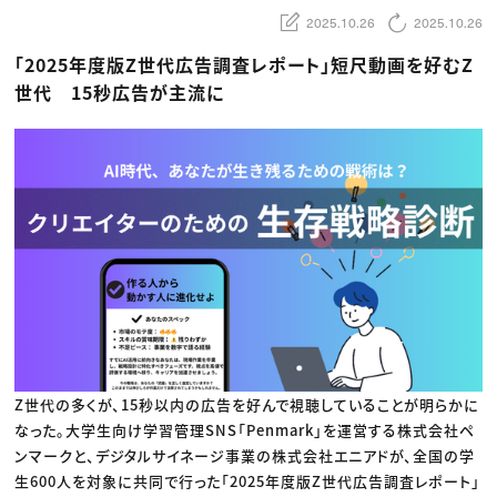
動画配信・映像制作
TOP Creator’s コラム トップ
編集・ライティング
Webクリエイター
2025.10.26
2025.10.26
セミナー
マーケティング
アプリクリエイター
ディレクション
ゲームクリエイター
「2025年度版Z世代広告調査レポート」短尺動画を好むZ
業界解説・キャリア事情
映像クリエイター
ニュース・トレンド
世代 15秒広告が主流に
お役立ち基礎知識
マーケッター
クリエイターインタビュー
ニュース・トレンド トップ
C＆R Magazine
Web
映像
ゲーム・エンタメ
広告
出版
CREATIVE VILLAGEからのお知らせ
プロフェッショナル×つながる×メディア
Z世代の多くが、15秒以内の広告を好んで視聴していることが明らかに
なった。大学生向け学習管理SNS「Penmark」を運営する株式会社ペ
ンマークと、デジタルサイネージ事業の株式会社エニアドが、全国の学
生600人を対象に共同で行った「2025年度版Z世代広告調査レポート」