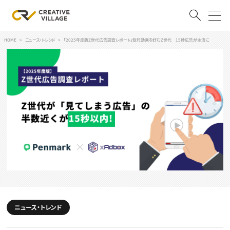
HOME
ニュース・トレンド
「2025年度版Z世代広告調査レポート」短尺動画を好むZ世代 15秒広告が主流に
ACCOUNT
ログイン
会員登録
RECRUIT
クリエイター求人を探す
CREATIVE JOB求人検索
特集求人
採用説明会
転職支援サービス
CONTENTS
スキルアップしたい！
スキルアップしたい！ トップ
ニュース・トレンド
デザイン
TOP Creator’s コラム
プログラミング