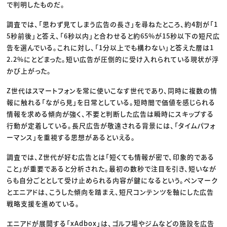
で判明したものだ。
調査では、「思わず見てしまう広告の長さ」を尋ねたところ、約4割が「1
5秒前後」と答え、「6秒以内」と合わせると約65%が15秒以下の短尺広
告を選んでいる。これに対し、「1分以上でも構わない」と答えた層は1
2.2%にとどまった。短い広告が圧倒的に受け入れられている現状が浮
かび上がった。
Z世代はスマートフォンを常に使いこなす世代であり、同時に複数の情
報に触れる「ながら見」を日常としている。短時間で価値を感じられる
情報を求める傾向が強く、不要と判断した広告は瞬時にスキップする
行動が定着している。長尺広告が敬遠される背景には、「タイムパフォ
ーマンス」を重視する思想があるといえる。
調査では、Z世代が好む広告とは「短くても情報が密で、印象的である
こと」が重要であると分析された。最初の数秒で注目を引き、短いなが
らも自分ごととして受け止められる内容が鍵になるという。ペンマーク
とエニアドは、こうした傾向を踏まえ、短尺コンテンツを軸にした広告
戦略支援を進めている。
エニアドが展開する「xAdbox」は、ゴルフ場やジムなどの施設を広告