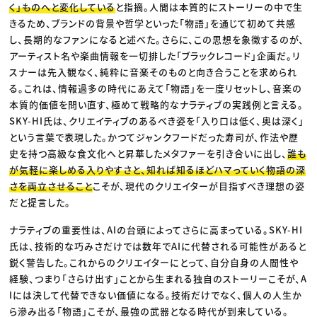
く」ものへと変化している
と指摘。人間は本質的にストーリーの中で生
きるため、ブランドの背景や哲学といった「物語」を通じて初めて共感
し、長期的なファンになると述べた。さらに、この思想を象徴するのが、
アーティスト名や楽曲情報を一切排した「ブラックレコード」企画だ。リ
スナーは先入観なく、純粋に音楽そのものと向き合うことを求められ
る。これは、情報過多の時代にあえて「物語」を一度リセットし、音楽の
本質的価値を問い直す、極めて戦略的なナラティブの実践例と言える。
SKY-HI氏は、クリエイティブのあるべき姿を「入り口は低く、奥は深く」
という言葉で表現した。かつてジャンクフードだった寿司が、作法や歴
史を持つ高級な食文化へと昇華したメタファーを引き合いに出し、
誰も
が気軽に楽しめる入りやすさと、知れば知るほどハマっていく物語の深
さを両立させること
こそが、現代のクリエイターが目指すべき理想の姿
だと提言した。
ナラティブの重要性は、AIの台頭によってさらに高まっている。SKY-HI
氏は、技術的な巧みさだけでは数年でAIに代替される可能性があると
鋭く警告した。これからのクリエイターにとって、自分自身の人間性や
経験、つまり「さらけ出す」ことから生まれる独自のストーリーこそが、A
Iには決して代替できない価値になる。技術だけでなく、個人の人生か
ら滲み出る「物語」こそが、最強の武器となる時代が到来している。