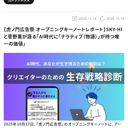
動画配信・映像制作
TOP Creator’s コラム トップ
編集・ライティング
Webクリエイター
セミナー
マーケティング
アプリクリエイター
ディレクション
ゲームクリエイター
2025.10.18
2025.10.18
業界解説・キャリア事情
映像クリエイター
ニュース・トレンド
お役立ち基礎知識
マーケッター
【虎ノ門広告祭 オープニングキーノートレポート】SKY-HI
クリエイターインタビュー
ニュース・トレンド トップ
C＆R Magazine
Web
と菅野薫が語る「AI時代に「ナラティブ（物語）」が持つ唯
映像
一の価値」
ゲーム・エンタメ
広告
出版
CREATIVE VILLAGEからのお知らせ
プロフェッショナル×つながる×メディア
2025年10月17日、「虎ノ門広告祭」のオープニングキーノートに、アー