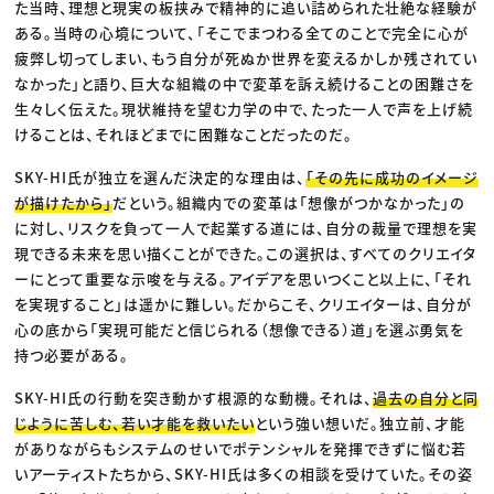
た当時、理想と現実の板挟みで精神的に追い詰められた壮絶な経験が
ある。当時の心境について、「そこでまつわる全てのことで完全に心が
疲弊し切ってしまい、もう自分が死ぬか世界を変えるかしか残されてい
なかった」と語り、巨大な組織の中で変革を訴え続けることの困難さを
生々しく伝えた。現状維持を望む力学の中で、たった一人で声を上げ続
けることは、それほどまでに困難なことだったのだ。
SKY-HI氏が独立を選んだ決定的な理由は、
「その先に成功のイメージ
が描けたから」
だという。組織内での変革は「想像がつかなかった」の
に対し、リスクを負って一人で起業する道には、自分の裁量で理想を実
現できる未来を思い描くことができた。この選択は、すべてのクリエイタ
ーにとって重要な示唆を与える。アイデアを思いつくこと以上に、「それ
を実現すること」は遥かに難しい。だからこそ、クリエイターは、自分が
心の底から「実現可能だと信じられる（想像できる）道」を選ぶ勇気を
持つ必要がある。
SKY-HI氏の行動を突き動かす根源的な動機。それは、
過去の自分と同
じように苦しむ、若い才能を救いたい
という強い想いだ。独立前、才能
がありながらもシステムのせいでポテンシャルを発揮できずに悩む若
いアーティストたちから、SKY-HI氏は多くの相談を受けていた。その姿