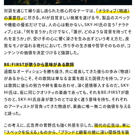
対談を通じて繰り返し語られた核心的なテーマは、
「ナラティブ（物語）
の重要性」
に尽きる。AIが目覚ましい発展を遂げる今、製品のスペック
や機能の優劣だけでは、人の心は動かない。SKY-HI氏の言う「ナラテ
ィブ」とは、「何を言うか」だけでなく、「誰が、どのような背景を持ってそ
れを言うか」が、受け手の心に響く深さを生み出すという考え方だ。良
質なモノが溢れる現代において、作り手の生き様や哲学そのものが、コ
ンテンツの価値を決定づけると強調した。
BE:FIRSTが歌うから意味がある歌詞
過酷なオーディションを勝ち抜き、共に成長してきた彼らの歩み（物語）
があるからこそ、その歌詞は単なる言葉を超えた説得力を持つ。ファン
は歌詞に彼らの努力や絆を重ね合わせ、深く感情移入するのだ。SKY-
HI氏は、仮に同じクオリティの楽曲であっても、それをBE:FIRSTが歌
うのと、SKY-HI氏自身が歌うのとでは全く違う意味を持ち、それぞれ
のアーティストが背負ってきた物語が、楽曲に唯一無二の価値を与える
と語った。
この考えに、広告界の菅野氏も強く共感を示した。
現代の広告は、単に
「スペックを伝える」ものから、「ブランドと顧客の間に深い関係性を築