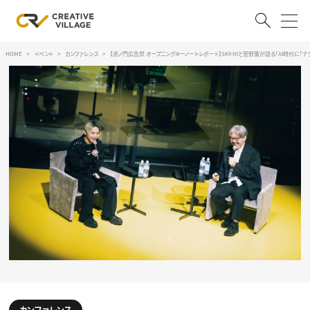
HOME
イベント
カンファレンス
【虎ノ門広告祭 オープニングキーノートレポート】SKY-HIと菅野薫が語る「AI時代に「
ACCOUNT
ログイン
会員登録
RECRUIT
クリエイター求人を探す
CREATIVE JOB求人検索
特集求人
採用説明会
転職支援サービス
CONTENTS
スキルアップしたい！
スキルアップしたい！ トップ
デザイン
TOP Creator’s コラム
プログラミング
カンファレンス