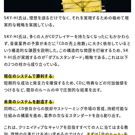
SKY-HI氏は、理想を語るだけでなく、それを実現するための極めて現
実的な戦略を実践している。
SKY-HI氏は、多くの人がCDプレイヤーを持たなくなったにもかかわら
ず、音楽業界の予算が未だに「CDの売上枚数」に大きく依存していると
いう構造的な課題を説明した。この構造的な問題を打破するため、SK
Y-HI氏が実践するのが「ダブルスタンダード」戦略である。これは以下
の2つの柱から成り立っている。
現在のシステムで勝利する:
短期的な成功と発言力を確保するため、CDに特典などの付加価値を
つけるなど、既存のルールの中で圧倒的な結果を出す。
未来のシステムを創造する:
同時に、CD依存からの脱却やストリーミング市場の育成、持続可能な
仕組みの構築を進め、業界の次なるスタンダードを自ら創り出す。
これは、クリエイティブなキャリアを目指すすべての人に当てはまる教
訓。理想の仕事だけを追い求めるのではなく、
まずは「今のルール」を