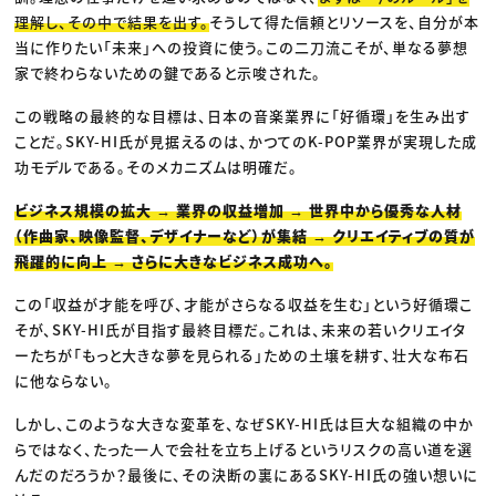
理解し、その中で結果を出す。
そうして得た信頼とリソースを、自分が本
当に作りたい「未来」への投資に使う。この二刀流こそが、単なる夢想
家で終わらないための鍵であると示唆された。
この戦略の最終的な目標は、日本の音楽業界に「好循環」を生み出す
ことだ。SKY-HI氏が見据えるのは、かつてのK-POP業界が実現した成
功モデルである。そのメカニズムは明確だ。
ビジネス規模の拡大 → 業界の収益増加 → 世界中から優秀な人材
（作曲家、映像監督、デザイナーなど）が集結 → クリエイティブの質が
飛躍的に向上 → さらに大きなビジネス成功へ。
この「収益が才能を呼び、才能がさらなる収益を生む」という好循環こ
そが、SKY-HI氏が目指す最終目標だ。これは、未来の若いクリエイタ
ーたちが「もっと大きな夢を見られる」ための土壌を耕す、壮大な布石
に他ならない。
しかし、このような大きな変革を、なぜSKY-HI氏は巨大な組織の中か
らではなく、たった一人で会社を立ち上げるというリスクの高い道を選
んだのだろうか？最後に、その決断の裏にあるSKY-HI氏の強い想いに