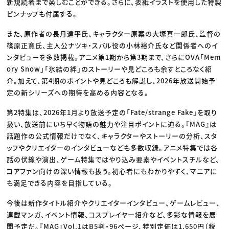
新規読者まで楽しむことができる。さらに、表紙イラストを使用した特製
ピンナップも付属する。
また、原作者の長月達平氏、キャラクター原案の大塚真一郎氏、監督の
篠原正寛氏、主人公ナツキ・スバル役の小林裕介氏など関係者へのイ
ンタビューを多数掲載。アニメ第1期から第3期まで、さらにOVA「Mem
ory Snow」「氷結の絆」のストーリーや見どころも余すところなく紹
介。加えて、第4期のポイントや見どころも解説し、2026年放送開始予
定の新シリーズへの期待を高める内容となる。
第2特集は、2026年1月より放送予定の「Fate/strange Fake」を取り
扱い、放送前にいち早く物語の魅力や注目ポイントに迫る。『MAG』は
話題作の公式情報だけでなく、キャラクターやストーリーの分析、スタ
ッフやクリエイターのインタビューなども多数収録。アニメ特集では各
話の伏線や演出、ゲーム特集ではやり込み要素やイベントスチルなど、
コアファン向けの深い情報も扱う。初心者にもわかりやすく、マニアに
も満足できる内容を目指している。
今後は新作タイトル紹介やクリエイターインタビュー、ゲームレビュー、
連載マンガ、イベント情報、コスプレイヤー紹介など、多彩な情報を展
開予定だ。『MAG』Vol.1はB5判・96ページ、特別定価は1,650円（税