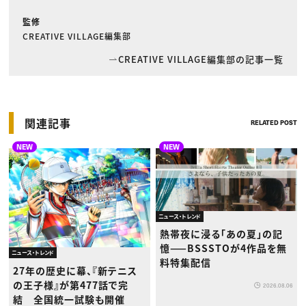
監修
CREATIVE VILLAGE編集部
CREATIVE VILLAGE編集部の記事一覧
関連記事
RELATED POST
NEW
NEW
ニュース・トレンド
熱帯夜に浸る「あの夏」の記
憶——BSSSTOが4作品を無
ニュース・トレンド
料特集配信
27年の歴史に幕、『新テニス
の王子様』が第477話で完
2026.08.06
結 全国統一試験も開催