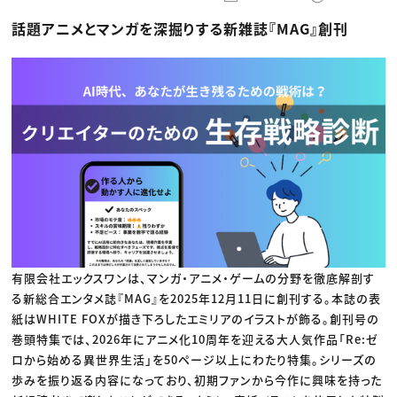
動画配信・映像制作
TOP Creator’s コラム トップ
編集・ライティング
Webクリエイター
セミナー
話題アニメとマンガを深掘りする新雑誌『MAG』創刊
マーケティング
アプリクリエイター
ディレクション
ゲームクリエイター
業界解説・キャリア事情
映像クリエイター
ニュース・トレンド
お役立ち基礎知識
マーケッター
クリエイターインタビュー
ニュース・トレンド トップ
C＆R Magazine
Web
映像
ゲーム・エンタメ
広告
出版
CREATIVE VILLAGEからのお知らせ
プロフェッショナル×つながる×メディア
有限会社エックスワンは、マンガ・アニメ・ゲームの分野を徹底解剖す
る新総合エンタメ誌『MAG』を2025年12月11日に創刊する。本誌の表
紙はWHITE FOXが描き下ろしたエミリアのイラストが飾る。創刊号の
巻頭特集では、2026年にアニメ化10周年を迎える大人気作品「Re:ゼ
ロから始める異世界生活」を50ページ以上にわたり特集。シリーズの
歩みを振り返る内容になっており、初期ファンから今作に興味を持った