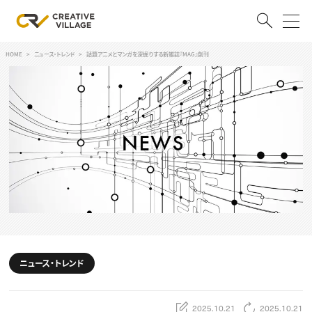
HOME
ニュース・トレンド
話題アニメとマンガを深掘りする新雑誌『MAG』創刊
ACCOUNT
ログイン
会員登録
RECRUIT
クリエイター求人を探す
CREATIVE JOB求人検索
特集求人
採用説明会
転職支援サービス
CONTENTS
スキルアップしたい！
ニュース・トレンド
スキルアップしたい！ トップ
デザイン
TOP Creator’s コラム
プログラミング
2025.10.21
2025.10.21