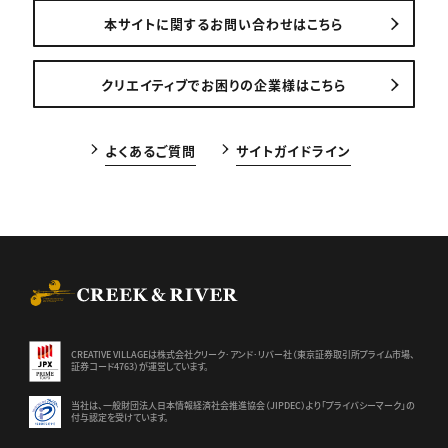
本サイトに関するお問い合わせはこちら
クリエイティブでお困りの企業様はこちら
よくあるご質問
サイトガイドライン
CREEK & RIVER Co., Ltd.
CREATIVE VILLAGEは株式会社クリーク･アンド･リバー社（東京証券
取引所プライム市場、
証券コード4763）が運営しています。
当社は、一般財団法人日本情報経済社会推進協会（JIPDEC）より
「プライバシーマーク」の
付与認定を受けています。