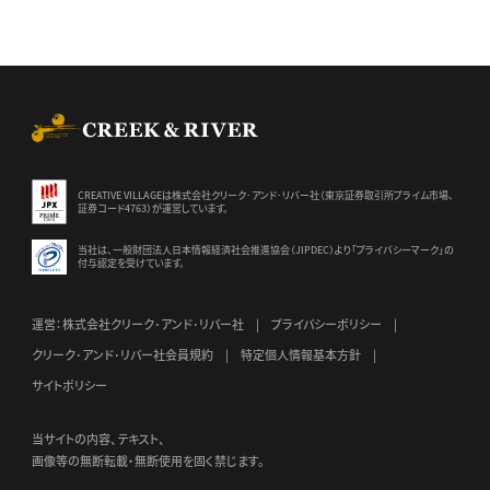
CREEK & RIVER Co., Ltd.
CREATIVE VILLAGEは株式会社クリーク･アンド･リバー社（東京証券
取引所プライム市場、
証券コード4763）が運営しています。
当社は、一般財団法人日本情報経済社会推進協会（JIPDEC）より
「プライバシーマーク」の
付与認定を受けています。
運営：株式会社クリーク･アンド･リバー社
プライバシーポリシー
クリーク･アンド･リバー社会員規約
特定個人情報基本方針
サイトポリシー
当サイトの内容、テキスト、
画像等の無断転載・無断使用を固く禁じます。