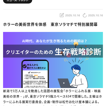
動画配信・映像制作
TOP Creator’s コラム トップ
編集・ライティング
Webクリエイター
セミナー
マーケティング
アプリクリエイター
ディレクション
ゲームクリエイター
業界解説・キャリア事情
2025.10.16
2025.10.16
映像クリエイター
ニュース・トレンド
お役立ち基礎知識
マーケッター
ホラーの美術世界を体感 東京ソラマチで特別展開幕
クリエイターインタビュー
ニュース・トレンド トップ
C＆R Magazine
Web
映像
ゲーム・エンタメ
広告
出版
CREATIVE VILLAGEからのお知らせ
プロフェッショナル×つながる×メディア
新潟で3万人以上を動員した話題の展覧会「ホラーにふれる展－映画
美術の世界－」が、東京ソラマチ5階スペース634で開幕した。主催はホ
ラーにふれる展実行委員会、企画・制作は松竹お化け屋本舗による。