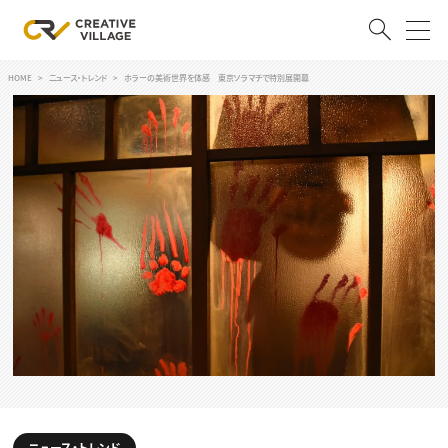
HOME
ニュース・トレンド
ホラーの美術世界を体感 東京ソラマチで特別展開幕
ACCOUNT
ログイン
会員登録
RECRUIT
クリエイター求人を探す
CREATIVE JOB求人検索
特集求人
採用説明会
転職支援サービス
CONTENTS
スキルアップしたい！
スキルアップしたい！ トップ
デザイン
TOP Creator’s コラム
プログラミング
ニュース・トレンド