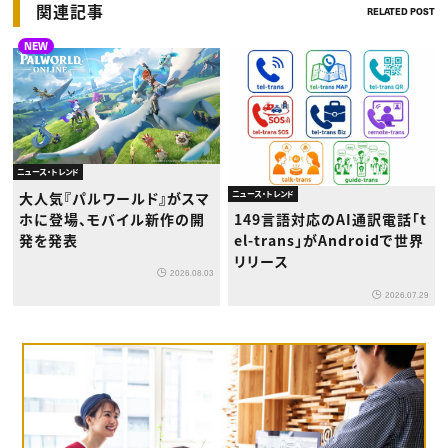
関連記事
RELATED POST
NEW
ニュース・トレンド
ニュース・トレンド
大人気『パルワールド』がスマ
ホに登場、モバイル新作の開
149言語対応のAI通訳電話「t
発を発表
el-trans」がAndroidで世界
リリース
2026.08.03
2026.07.29