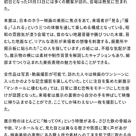
初日となった10月11日には多くの観客が訪れ、会場は熱気に包まれ
た。
本展は、日本のホラー映画の美術に焦点をあて、来場者が「見る」「撮
る」「ふれる」という三つの体験を通して楽しめる構成となっている。昭
和の雰囲気が漂う会場では、首のない地蔵菩薩や錆びついた木塀、苔
むした地面など、リアルな造形が来場者の想像を刺激する。廃棄所や
掲示板に貼られた「この人を探しています」の紙には、不穏な気配が漂
う。展示物の横には素材や制作背景を解説したキャプションもあり、細
部までつくり込まれた美術表現の魅力を知ることができる。
全作品は写真・動画撮影が可能で、訪れた人々は映画のワンシーンに
入ったかのような記念撮影を楽しんでいた。とくに注目を集めた新展示
「マンホールに棲むもの」では、日常に潜む恐怖をモチーフにした仕掛
けが話題となった。来場者は展示の裏側から自分の手を伸ばして映像
に映り込ませることができ、ここでしか味わえない一枚を撮影してい
た。
展示物のほとんどに「触ってOK」という特徴がある。さびた鉄の骨組み
や岩、マンホールなど、見た目とは異なる軽さや質感に驚く声があが
る。映画美術の裏側にある職人技や素材への工夫を肌で感じ取れる内