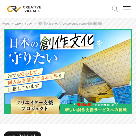
HOME
ニュース・トレンド
漫画・同人誌マッチング「GreenHorn」Discordで試験運用開始
ACCOUNT
ログイン
会員登録
RECRUIT
クリエイター求人を探す
CREATIVE JOB求人検索
特集求人
採用説明会
転職支援サービス
CONTENTS
スキルアップしたい！
スキルアップしたい！ トップ
デザイン
TOP Creator’s コラム
プログラミング
ニュース・トレンド