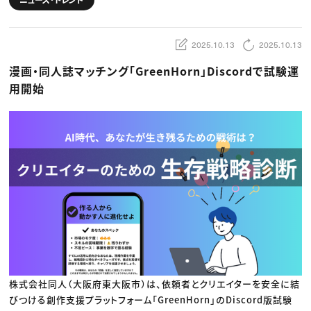
動画配信・映像制作
TOP Creator’s コラム トップ
編集・ライティング
Webクリエイター
セミナー
マーケティング
アプリクリエイター
ディレクション
ゲームクリエイター
2025.10.13
2025.10.13
業界解説・キャリア事情
映像クリエイター
ニュース・トレンド
お役立ち基礎知識
マーケッター
漫画・同人誌マッチング「GreenHorn」Discordで試験運
クリエイターインタビュー
ニュース・トレンド トップ
C＆R Magazine
Web
用開始
映像
ゲーム・エンタメ
広告
出版
CREATIVE VILLAGEからのお知らせ
プロフェッショナル×つながる×メディア
株式会社同人（大阪府東大阪市）は、依頼者とクリエイターを安全に結
びつける創作支援プラットフォーム「GreenHorn」のDiscord版試験