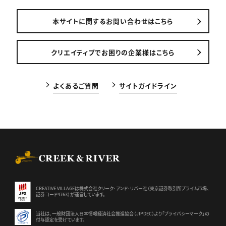
本サイトに関するお問い合わせはこちら
クリエイティブでお困りの企業様はこちら
よくあるご質問
サイトガイドライン
CREEK & RIVER Co., Ltd.
CREATIVE VILLAGEは株式会社クリーク･アンド･リバー社（東京証券
取引所プライム市場、
証券コード4763）が運営しています。
当社は、一般財団法人日本情報経済社会推進協会（JIPDEC）より
「プライバシーマーク」の
付与認定を受けています。