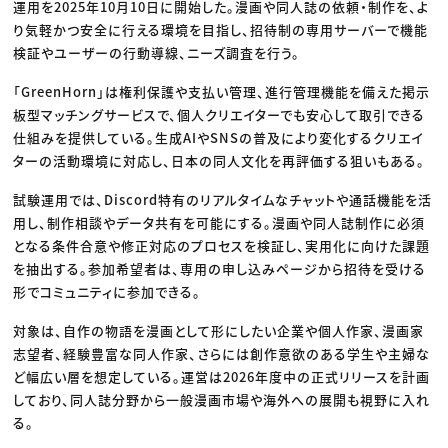
運用を2025年10月10日に開始した。漫画や同人誌の依頼・制作を、よ
り気軽かつ安全に行える環境を目指し、招待制の専用サーバーで機能
検証やユーザーの行動導線、ニーズ調査を行う。
「GreenHorn」は権利保護や支払い管理、進行管理機能を備えた掲示
板型マッチングサービスで、個人クリエイターでも安心して取引できる
仕組みを提供している。生成AIやSNSの普及により変化するクリエイ
ターの活動環境に対応し、日本の同人文化を再評価する狙いもある。
試験運用では、Discord特有のリアルタイムなチャットや通話機能を活
用し、制作相談やデータ共有を可能にする。漫画や同人誌制作に必須
となる条件合意や修正対応のプロセスを検証し、実用化に向けた課題
を抽出する。参加希望者は、専用の申し込みページから招待を受ける
形でコミュニティに参加できる。
対象は、自作の物語を漫画として形にしたい企業や個人作家、漫画家
志望者、経験豊富な同人作家、さらには創作意欲のある学生や主婦な
ど幅広い層を想定している。運営は2026年度中の正式リリースを計画
しており、同人誌分野から一般漫画市場や海外への展開も視野に入れ
る。