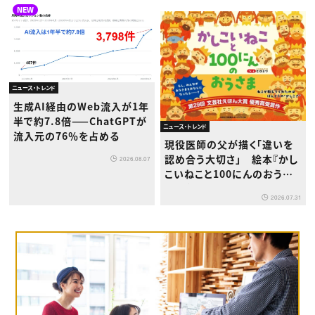
NEW
ニュース・トレンド
生成AI経由のWeb流入が1年
半で約7.8倍——ChatGPTが
ニュース・トレンド
流入元の76％を占める
現役医師の父が描く「違いを
認め合う大切さ」 絵本『かし
2026.08.07
こいねこと100にんのおうさ
ま』が8月1日発売
2026.07.31