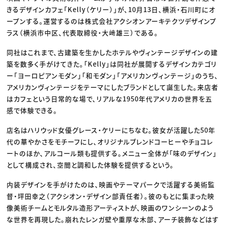
きるデザインカフェ「Kelly（ケリー）」が、10月13日、横浜・石川町にオ
ープンする。運営するのは株式会社アクシオンアーキテクツデザインプ
ラス（横浜市中区、代表取締役・大﨑雄三）である。
同社はこれまで、古建築を生かしたホテルやヴィンテージデザインの建
築を数多く手がけてきた。「Kelly」は同社が展開するデザインカテゴリ
ー「ヨーロピアンモダン」「和モダン」「アメリカンヴィンテージ」のうち、
アメリカンヴィンテージをテーマにしたブランドとして誕生した。来店者
はカフェという日常的な場で、リアルな1950年代アメリカの世界を五
感で体験できる。
店名はハリウッド女優グレース・ケリーにちなむ。彼女が活躍した50年
代の華やかさをモチーフにし、オリジナルブレンドコーヒーやチョコレ
ートのほか、アルコール類も提供する。メニュー全体が「味のデザイン」
として構成され、空間と調和した体験を提供するという。
内装デザインを手がけたのは、映画やテーマパークで活躍する美術監
督・坪田幸之（アクシオン・デザイン部責任者）。彼のもとに集まった映
像美術チームとモルタル造形アーティストが、映画のワンシーンのよう
な世界を再現した。崩れたレンガ壁や重厚な木部、アーチ装飾などはす