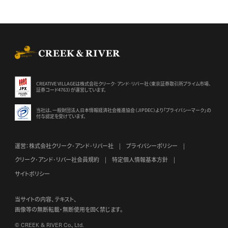
CREEK & RIVER Co., Ltd.
CREATIVE VILLAGEは株式会社クリーク･アンド･リバー社（東京証券
取引所プライム市場、
証券コード4763）が運営しています。
当社は、一般財団法人日本情報経済社会推進協会（JIPDEC）より
「プライバシーマーク」の
付与認定を受けています。
運営：株式会社クリーク･アンド･リバー社
プライバシーポリシー
クリーク･アンド･リバー社会員規約
特定個人情報基本方針
サイトポリシー
当サイトの内容、テキスト、
画像等の無断転載・無断使用を固く禁じます。
© CREEK & RIVER Co., Ltd.