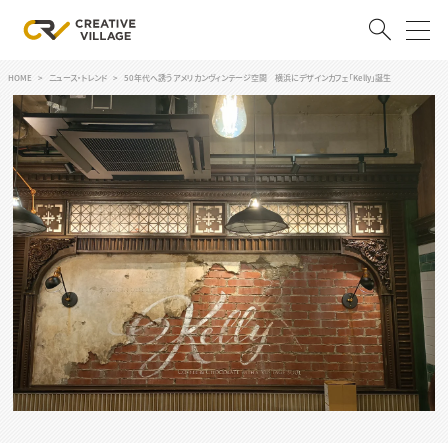
HOME
ニュース・トレンド
50年代へ誘うアメリカンヴィンテージ空間 横浜にデザインカフェ「Kelly」誕生
ACCOUNT
ログイン
会員登録
RECRUIT
クリエイター求人を探す
CREATIVE JOB求人検索
特集求人
採用説明会
転職支援サービス
CONTENTS
スキルアップしたい！
スキルアップしたい！ トップ
デザイン
TOP Creator’s コラム
プログラミング