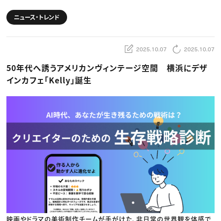
動画配信・映像制作
TOP Creator’s コラム トップ
編集・ライティング
Webクリエイター
セミナー
マーケティング
ニュース・トレンド
アプリクリエイター
ディレクション
ゲームクリエイター
業界解説・キャリア事情
映像クリエイター
ニュース・トレンド
お役立ち基礎知識
マーケッター
2025.10.07
2025.10.07
クリエイターインタビュー
ニュース・トレンド トップ
C＆R Magazine
Web
50年代へ誘うアメリカンヴィンテージ空間 横浜にデザ
映像
ゲーム・エンタメ
インカフェ「Kelly」誕生
広告
出版
CREATIVE VILLAGEからのお知らせ
プロフェッショナル×つながる×メディア
映画やドラマの美術制作チームが手がけた、非日常の世界観を体感で