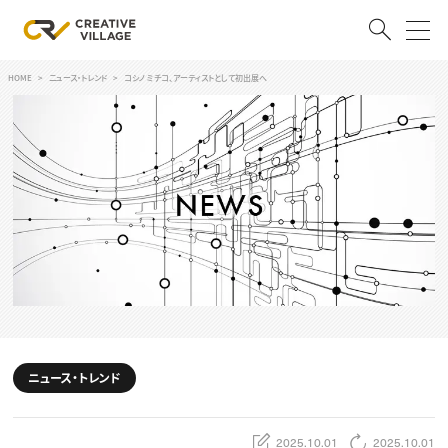
HOME
ニュース・トレンド
コシノ ミチコ、アーティストとして初出展へ
ACCOUNT
ログイン
会員登録
RECRUIT
クリエイター求人を探す
CREATIVE JOB求人検索
特集求人
採用説明会
転職支援サービス
CONTENTS
スキルアップしたい！
ニュース・トレンド
スキルアップしたい！ トップ
デザイン
TOP Creator’s コラム
プログラミング
2025.10.01
2025.10.01