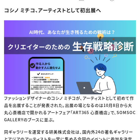
動画配信・映像制作
TOP Creator’s コラム トップ
編集・ライティング
Webクリエイター
セミナー
コシノ ミチコ、アーティストとして初出展へ
マーケティング
アプリクリエイター
ディレクション
ゲームクリエイター
業界解説・キャリア事情
映像クリエイター
ニュース・トレンド
お役立ち基礎知識
マーケッター
クリエイターインタビュー
ニュース・トレンド トップ
C＆R Magazine
Web
映像
ゲーム・エンタメ
広告
出版
CREATIVE VILLAGEからのお知らせ
プロフェッショナル×つながる×メディア
ファッションデザイナーのコシノ ミチコが、アーティストとして初めて作
品を出展することが発表された。出展の場となるのは10月8日から大
丸心斎橋店で開かれるアートフェア「ART365 心斎橋店」で、SOMSOC
GALLERYのブースに並ぶ。
同ギャラリーを運営する研美株式会社は、国内外24の著名ギャラリー
とアジアのアーティストを一堂に集める今回のイベントに参加を決定