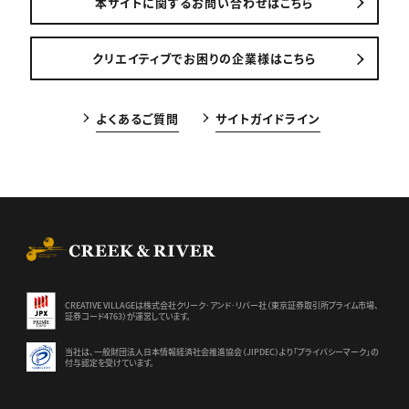
本サイトに関するお問い合わせはこちら
クリエイティブでお困りの企業様はこちら
よくあるご質問
サイトガイドライン
CREEK & RIVER Co., Ltd.
CREATIVE VILLAGEは株式会社クリーク･アンド･リバー社（東京証券
取引所プライム市場、
証券コード4763）が運営しています。
当社は、一般財団法人日本情報経済社会推進協会（JIPDEC）より
「プライバシーマーク」の
付与認定を受けています。