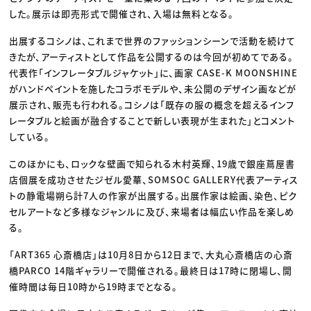
した。展示は即売形式で開催され、入場は無料となる。
出展するコシノは、これまで世界のファッションシーンで活動を続けて
きたが、アーティストとして作品を公開するのは今回が初めてである。
代表作「インフレータブルジャケット」に、画家 CASE-K MOONSHINE
がハンドペイントを施したコラボモデルや、未公開のデザイン画などが
展示され、販売も行われる。コシノは「既存の服の概念を超えるインフ
レータブルと絵画が融合することで新しい表現が生まれた」とコメント
している。
このほかにも、ロックな壁画で知られる木村英輝、19歳で銀座蔦屋書
店個展を成功させたジゼル愛華、SOMSOC GALLERY代表アーティス
トの静電場朔ら計7人の作家が出展する。出展作家は絵画、染色、ピク
セルアートなど多様なジャンルに及び、来場者は幅広い作品を楽しめ
る。
「ART365 心斎橋店」は10月8日から12日まで、大丸心斎橋店の心斎
橋PARCO 14階ギャラリーで開催される。最終日は17時に閉場し、開
催時間は毎日10時から19時までとなる。