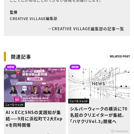
監修
CREATIVE VILLAGE編集部
CREATIVE VILLAGE編集部の記事一覧
関連記事
RELATED POST
NEW
NEW
ニュース・トレンド
ニュース・トレンド
シルバーウィークの横浜に70
AI×ECとSNSの実践知が集
名超のクリエイターが集結、
結——9月に浜松町で2大Exp
「ハマクリVol.3」開催へ
oを同時開催
2026.08.05