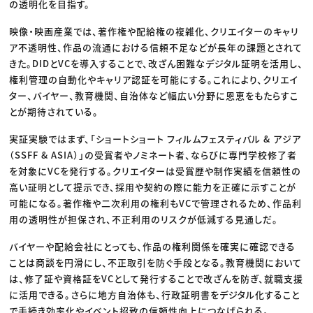
の透明化を目指す。
映像・映画産業では、著作権や配給権の複雑化、クリエイターのキャリ
ア不透明性、作品の流通における信頼不足などが長年の課題とされて
きた。DIDとVCを導入することで、改ざん困難なデジタル証明を活用し、
権利管理の自動化やキャリア認証を可能にする。これにより、クリエイ
ター、バイヤー、教育機関、自治体など幅広い分野に恩恵をもたらすこ
とが期待されている。
実証実験ではまず、「ショートショート フィルムフェスティバル & アジア
（SSFF & ASIA）」の受賞者やノミネート者、ならびに専門学校修了者
を対象にVCを発行する。クリエイターは受賞歴や制作実績を信頼性の
高い証明として提示でき、採用や契約の際に能力を正確に示すことが
可能になる。著作権や二次利用の権利もVCで管理されるため、作品利
用の透明性が担保され、不正利用のリスクが低減する見通しだ。
バイヤーや配給会社にとっても、作品の権利関係を確実に確認できる
ことは商談を円滑にし、不正取引を防ぐ手段となる。教育機関において
は、修了証や資格証をVCとして発行することで改ざんを防ぎ、就職支援
に活用できる。さらに地方自治体も、行政証明書をデジタル化すること
で手続き効率化やイベント招致の信頼性向上につなげられる。