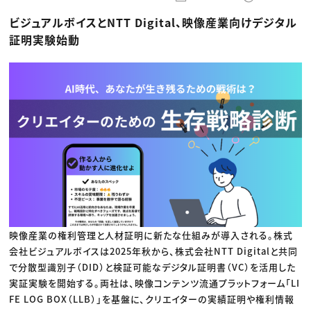
動画配信・映像制作
TOP Creator’s コラム トップ
編集・ライティング
Webクリエイター
セミナー
ビジュアルボイスとNTT Digital、映像産業向けデジタル
マーケティング
アプリクリエイター
ディレクション
ゲームクリエイター
証明実験始動
業界解説・キャリア事情
映像クリエイター
ニュース・トレンド
お役立ち基礎知識
マーケッター
クリエイターインタビュー
ニュース・トレンド トップ
C＆R Magazine
Web
映像
ゲーム・エンタメ
広告
出版
CREATIVE VILLAGEからのお知らせ
プロフェッショナル×つながる×メディア
映像産業の権利管理と人材証明に新たな仕組みが導入される。株式
会社ビジュアルボイスは2025年秋から、株式会社NTT Digitalと共同
で分散型識別子（DID）と検証可能なデジタル証明書（VC）を活用した
実証実験を開始する。両社は、映像コンテンツ流通プラットフォーム「LI
FE LOG BOX（LLB）」を基盤に、クリエイターの実績証明や権利情報