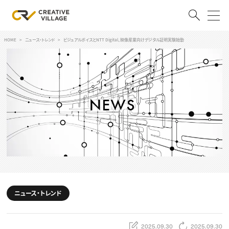
HOME
ニュース・トレンド
ビジュアルボイスとNTT Digital、映像産業向けデジタル証明実験始動
ACCOUNT
ログイン
会員登録
RECRUIT
クリエイター求人を探す
CREATIVE JOB求人検索
特集求人
採用説明会
転職支援サービス
CONTENTS
スキルアップしたい！
ニュース・トレンド
スキルアップしたい！ トップ
デザイン
TOP Creator’s コラム
プログラミング
2025.09.30
2025.09.30