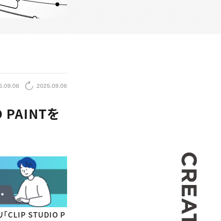
5.09.06
2025.09.06
 PAINTを
CREA
IP STUDIO P