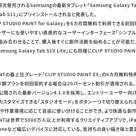
次発売されるSamsungの最新タブレット「Samsung Galaxy Tab 
xy Tab S11」にプリインストールされると発表した。
 STUDIO PAINT for Galaxy」を6カ月間無料で利用でき
ーザーにも使いやすい直感的なユーザーインターフェース「シンプル
組み合わせることで、購入後すぐに創作活動を始めることが可能だ
ung Galaxy Tab S10 Lite」にも同様にCLIP STUDIO P
PAINTの最上位グレード「CLIP STUDIO PAINT EX」の6カ月無料特
は年額プランを初回契約する場合は20パーセント割引が適用される。
公開された最新バージョン4.1.0を採用し、エントリーユーザー向
カスタマイズできる「スタジオモード」をボタン一つで切り替えられ
品や作業環境に応じて自由に使い分けることができ、より快適な創
 PAINTは世界で5000万人以上が利用するクリエイティブアプリで、iPad、
iPhoneなど幅広いデバイスに対応している。気持ちの良い描き味と