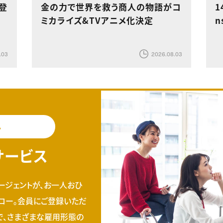
登
金の力で世界を救う商人の物語がコ
1
ミカライズ&TVアニメ化決定
n
.03
2026.08.03
料
サービス
ージェントが、お一人おひ
ロー。会員にご登録いただ
で、さまざまな雇用形態の