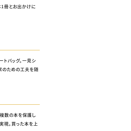
本1冊とお出かけに
ートバッグ。一見シ
家のための工夫を随
た、複数の本を保護し
を実現。買った本を上