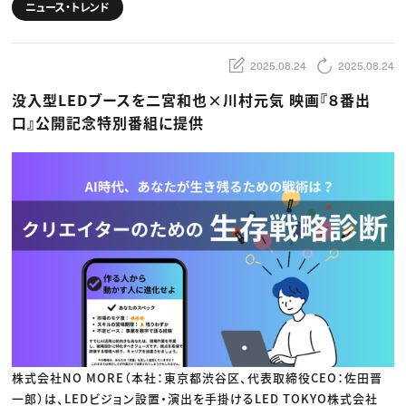
動画配信・映像制作
TOP Creator’s コラム トップ
ニュース・トレンド
編集・ライティング
Webクリエイター
セミナー
マーケティング
アプリクリエイター
ディレクション
ゲームクリエイター
業界解説・キャリア事情
映像クリエイター
2025.08.24
2025.08.24
ニュース・トレンド
お役立ち基礎知識
マーケッター
クリエイターインタビュー
ニュース・トレンド トップ
没入型LEDブースを二宮和也×川村元気 映画『８番出
C＆R Magazine
Web
口』公開記念特別番組に提供
映像
ゲーム・エンタメ
広告
出版
CREATIVE VILLAGEからのお知らせ
プロフェッショナル×つながる×メディア
株式会社NO MORE（本社：東京都渋谷区、代表取締役CEO：佐田晋
一郎）は、LEDビジョン設置・演出を手掛けるLED TOKYO株式会社