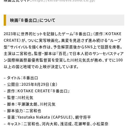
映画『８番出口』について
2023年に世界的ヒットを記録したゲーム『８番出口』（原作：KOTAKE
CREATE）が、ついに実写映画化。異変を見逃さず進み続ける“ループ
型”サバイバルを描く本作は、予告解禁直後からSNS上で話題を席巻。
主演は二宮和也。監督・脚本は『百花』で日本人初のサン・セバスティア
ン国際映画祭最優秀監督賞を受賞した川村元気氏が務め、すでに100
以上の国と地域での上映が決定しています。
– タイトル：８番出口
– 公開日：2025年8月29日（金）
– 原作：KOTAKE CREATE『８番出口』
– 監督：川村元気
– 脚本：平瀬謙太朗、川村元気
– 脚本協力：二宮和也
– 音楽：Yasutaka Nakata (CAPSULE)、網守将平
– キャスト：二宮和也、河内大和、浅沼成、花瀬琴音、小松菜奈