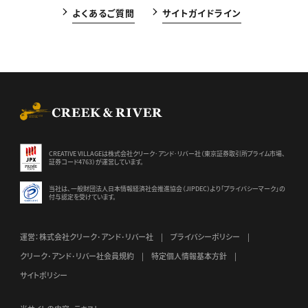
よくあるご質問
サイトガイドライン
CREEK & RIVER Co., Ltd.
CREATIVE VILLAGEは株式会社クリーク･アンド･リバー社（東京証券
取引所プライム市場、
証券コード4763）が運営しています。
当社は、一般財団法人日本情報経済社会推進協会（JIPDEC）より
「プライバシーマーク」の
付与認定を受けています。
運営：株式会社クリーク･アンド･リバー社
プライバシーポリシー
クリーク･アンド･リバー社会員規約
特定個人情報基本方針
サイトポリシー