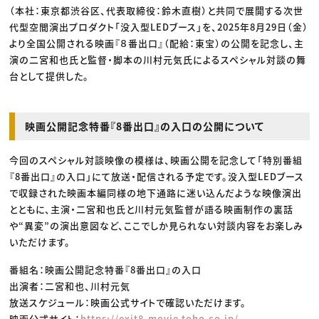
（本社：東京都渋谷区、代表取締役：鈴木直樹）と共同で展開する次世
代型空間演出プロダクト「没入型LEDブース」を、2025年8月29日（金）
より全国公開される映画『８番出口』（配給：東宝）の公開を記念し、主
演の二宮和也氏と監督・脚本の川村元気氏によるスペシャル対談の舞
台として提供した。
映画公開記念特番『8番出口』の入口の公開について
今回のスペシャル対談映像の模様は、映画公開を記念して「特別番組
『8番出口』の入口」にて放送・配信される予定です。没入型LEDブース
で収録された映画本編同様の地下通路に迷い込んだような映像演出
とともに、主演・二宮和也氏と川村元気監督が語る映画制作の裏話
や“異変”の演出意図など、ここでしか見られない対談内容をお楽しみ
いただけます。
番組名：映画公開記念特番『8番出口』の入口
出演者：二宮和也、川村元気
放送スケジュール：映画公式サイトで確認いただけます。
映画公式サイト：
https://exit8-movie.toho.co.jp/