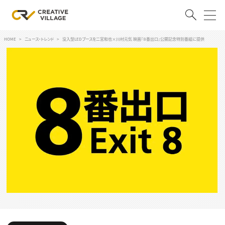
HOME
ニュース・トレンド
没入型LEDブースを二宮和也×川村元気 映画『８番出口』公開記念特別番組に提供
ACCOUNT
ログイン
会員登録
RECRUIT
クリエイター求人を探す
CREATIVE JOB求人検索
特集求人
採用説明会
転職支援サービス
CONTENTS
スキルアップしたい！
スキルアップしたい！ トップ
デザイン
TOP Creator’s コラム
プログラミング