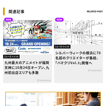
関連記事
RELATED POST
NEW
NEW
ニュース・トレンド
シルバーウィークの横浜に70
ニュース・トレンド
名超のクリエイターが集結、
九州最大のアニメイトが福岡
「ハマクリVol.3」開催へ
天神に10月24日オープン、九
2026.08.05
州初出店エリアも多数
2026.08.04