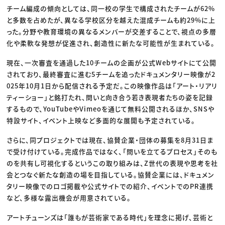
チーム編成の傾向としては、同一校の学生で構成されたチームが62%
と多数を占めたが、異なる学校区分を越えた混成チームも約29%に上
った。分野や教育環境の異なるメンバーが交差することで、視点の多層
化や柔軟な発想が促進され、創造性に新たな可能性が生まれている。
現在、一次審査を通過した10チームの企画が公式Webサイトにて公開
されており、最終審査に進む5チームを追ったドキュメンタリー映像が2
025年10月1日から配信される予定だ。この映像作品は「アート・リアリ
ティーショー」と銘打たれ、問いと向き合う若き表現者たちの姿を記録
するもので、YouTubeやVimeoを通じて無料公開されるほか、SNSや
特設サイト、イベント上映など多面的な展開も予定されている。
さらに、同プロジェクトでは現在、協賛企業・団体の募集を8月31日ま
で受け付けている。完成作品ではなく、「問いを立てるプロセス」そのも
のを共有し可視化するというこの取り組みは、Z世代の表現や思考を社
会とつなぐ新たな創造の場を目指している。協賛企業には、ドキュメン
タリー映像でのロゴ掲載や公式サイトでの紹介、イベントでのPR連携
など、多様な露出機会が用意されている。
アートチューンズは「誰もが芸術家である時代」を理念に掲げ、芸術と