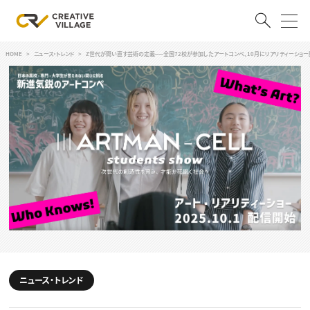
HOME
ニュース・トレンド
Z世代が問い直す芸術の定義──全国72校が参加したアートコンペ、10月にリアリティーショ
ACCOUNT
ログイン
会員登録
RECRUIT
クリエイター求人を探す
CREATIVE JOB求人検索
特集求人
採用説明会
転職支援サービス
CONTENTS
スキルアップしたい！
スキルアップしたい！ トップ
ニュース・トレンド
デザイン
TOP Creator’s コラム
プログラミング