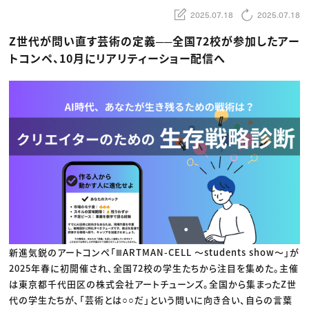
動画配信・映像制作
TOP Creator’s コラム トップ
編集・ライティング
Webクリエイター
2025.07.18
2025.07.18
セミナー
マーケティング
アプリクリエイター
ディレクション
ゲームクリエイター
Z世代が問い直す芸術の定義──全国72校が参加したアー
業界解説・キャリア事情
映像クリエイター
ニュース・トレンド
トコンペ、10月にリアリティーショー配信へ
お役立ち基礎知識
マーケッター
クリエイターインタビュー
ニュース・トレンド トップ
C＆R Magazine
Web
映像
ゲーム・エンタメ
広告
出版
CREATIVE VILLAGEからのお知らせ
プロフェッショナル×つながる×メディア
新進気鋭のアートコンペ「ⅢARTMAN-CELL 〜students show〜」が
2025年春に初開催され、全国72校の学生たちから注目を集めた。主催
は東京都千代田区の株式会社アートチューンズ。全国から集まったZ世
代の学生たちが、「芸術とは○○だ」という問いに向き合い、自らの言葉