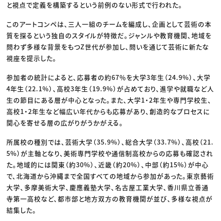
と視点で定義を構築するという前例のない形式で行われた。
このアートコンペは、三人一組のチームを編成し、企画として芸術の本
質を探るという独自のスタイルが特徴だ。ジャンルや教育機関、地域を
問わず多様な背景をもつZ世代が参加し、問いを通じて芸術に新たな
視座を提示した。
参加者の統計によると、応募者の約67％を大学3年生（24.9%）、大学
4年生（22.1%）、高校3年生（19.9%）が占めており、進学や就職など人
生の節目にある層が中心となった。また、大学1・2年生や専門学校生、
高校1・2年生など幅広い年代からも応募があり、創造的なプロセスに
関心を寄せる層の広がりがうかがえる。
所属校の種別では、芸術大学（35.9%）、総合大学（33.7%）、高校（21.
5%）が主軸となり、美術専門学校や通信制高校からの応募も確認され
た。地域的には関東（約30%）、近畿（約20%）、中部（約15%）が中心
で、北海道から沖縄まで全国すべての地域から参加があった。東京藝術
大学、多摩美術大学、慶應義塾大学、名古屋工業大学、香川県立善通
寺第一高校など、都市部と地方双方の教育機関が並び、多様な視点が
結集した。