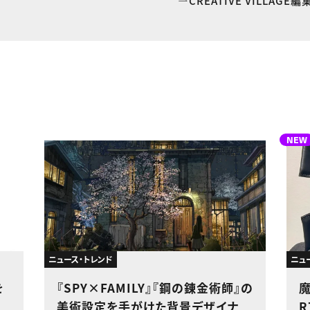
CREATIVE VILLAG
NEW
ニュース・トレンド
ニュ
を
『SPY×FAMILY』『鋼の錬金術師』の
美術設定を手がけた背景デザイナ