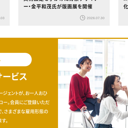
ー・金平和茂氏が版画展を開催
.03
2026.07.30
料
サービス
ージェントが、お一人おひ
ロー。会員にご登録いただ
で、さまざまな雇用形態の
す。