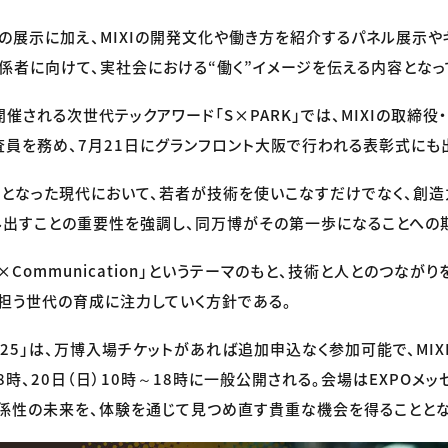
の展示に加え、MIXIの開発文化や働き方を紹介するパネル展示や
係者に向けて、実社会における“働く”イメージを伝える内容となっ
開催される次世代テックアワード「S×PARK」では、MIXIの取締
員を務め、7月21日にグランフロント大阪で行われる表彰式にも
近となった現代において、若者が技術を使いこなすだけでなく、創
出すことの重要性を強調し、同万博がその第一歩になることへの
AI×Communication」というテーマのもと、技術と人とのつなが
担う世代の育成に注力していく方針である。
025」は、万博入場チケットがあれば追加申込なく参加可能で、MIX
18時、20日（日）10時～18時に一般公開される。会場はEXPOメッセ
係性の未来を、体験を通じて見つめ直す貴重な機会を得ることとな