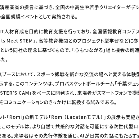
経済産業省の提言に基づき、全国の中高生や若手クリエイターがデ
全国規模イベントとして実施される。
よりIT人材育成を目的に教育支援を行っており、全国情報教育コンテス
rls Meet STEM」、高等教育機関とのプロジェクト型学習などに
という同社の理念に基づくもので、「心もつながる」場と機会の創造
た。
ブースにおいて、スポーツ観戦を新たな交流の場へと変える体験型コ
」を展示する。このコンテンツは、プロバスケットボールチーム「千葉ジ
STER’S CAM」をベースに開発され、来場者がスマートフォンで
をコミュニケーションのきっかけに転換する試みである。
ット「Romi」の新モデル「Romi（Lacatanモデル）」の展示も実
このモデルは、より自然で共感的な対話を可能にする次世代型ロ
ある。来場者はその先行体験を通じ、AIが日常の対話にもたらす