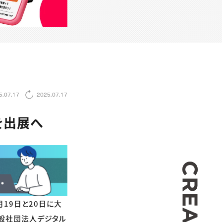
5.07.17
2025.07.17
を出展へ
CREA
月19日と20日に大
一般社団法人デジタル