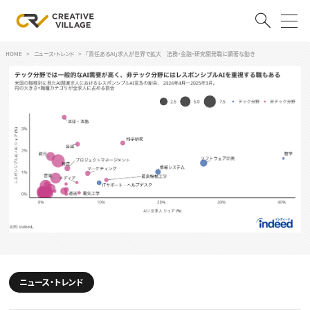
HOME
ニュース・トレンド
「責任あるAI」求人が世界で拡大 法務・金融・研究開発職に顕著な動き
ACCOUNT
ログイン
会員登録
RECRUIT
クリエイター求人を探す
CREATIVE JOB求人検索
特集求人
採用説明会
転職支援サービス
CONTENTS
スキルアップしたい！
スキルアップしたい！ トップ
ニュース・トレンド
デザイン
TOP Creator’s コラム
プログラミング