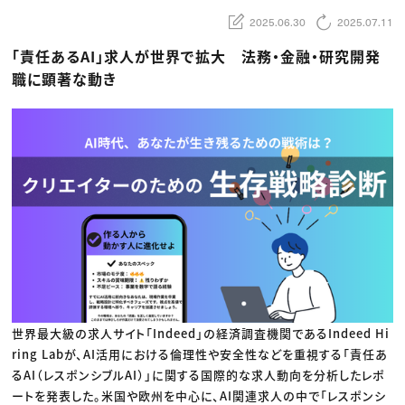
動画配信・映像制作
TOP Creator’s コラム トップ
編集・ライティング
Webクリエイター
セミナー
2025.06.30
2025.07.11
マーケティング
アプリクリエイター
ディレクション
ゲームクリエイター
「責任あるAI」求人が世界で拡大 法務・金融・研究開発
業界解説・キャリア事情
映像クリエイター
ニュース・トレンド
お役立ち基礎知識
職に顕著な動き
マーケッター
クリエイターインタビュー
ニュース・トレンド トップ
C＆R Magazine
Web
映像
ゲーム・エンタメ
広告
出版
CREATIVE VILLAGEからのお知らせ
プロフェッショナル×つながる×メディア
世界最大級の求人サイト「Indeed」の経済調査機関であるIndeed Hi
ring Labが、AI活用における倫理性や安全性などを重視する「責任あ
るAI（レスポンシブルAI）」に関する国際的な求人動向を分析したレポ
ートを発表した。米国や欧州を中心に、AI関連求人の中で「レスポンシ