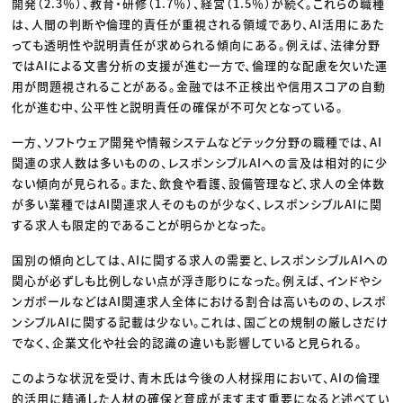
開発（2.3％）、教育・研修（1.7％）、経営（1.5％）が続く。これらの職種
は、人間の判断や倫理的責任が重視される領域であり、AI活用にあた
っても透明性や説明責任が求められる傾向にある。例えば、法律分野
ではAIによる文書分析の支援が進む一方で、倫理的な配慮を欠いた運
用が問題視されることがある。金融では不正検出や信用スコアの自動
化が進む中、公平性と説明責任の確保が不可欠となっている。
一方、ソフトウェア開発や情報システムなどテック分野の職種では、AI
関連の求人数は多いものの、レスポンシブルAIへの言及は相対的に少
ない傾向が見られる。また、飲食や看護、設備管理など、求人の全体数
が多い業種ではAI関連求人そのものが少なく、レスポンシブルAIに関
する求人も限定的であることが明らかとなった。
国別の傾向としては、AIに関する求人の需要と、レスポンシブルAIへの
関心が必ずしも比例しない点が浮き彫りになった。例えば、インドやシ
ンガポールなどはAI関連求人全体における割合は高いものの、レスポ
ンシブルAIに関する記載は少ない。これは、国ごとの規制の厳しさだけ
でなく、企業文化や社会的認識の違いも影響していると見られる。
このような状況を受け、青木氏は今後の人材採用において、AIの倫理
的活用に精通した人材の確保と育成がますます重要になると述べてい