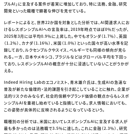
ブルAI」に言及する案件が着実に増加しており、特に法務、金融、研究
開発といった職種で顕著な伸びを見せている。
レポートによると、世界22か国を対象とした分析では、AI関連求人にお
けるレスポンシブルAIへの言及率は、2019年時点でほぼ0％だったが、
2025年3月には平均0.9％に上昇した。中でもオランダ（1.7％）、英国
（1.2％）、カナダ（1.16％）、米国（1.0％）といった国々が高い水準を記
録しており、ルクセンブルクやスイス、ベルギーでも同様の傾向が見ら
れる。一方、日本やメキシコ、ブラジルなどはグローバル平均を下回っ
ており、レスポンシブルAIの概念が十分に浸透していないことがうかが
える。
Indeed Hiring Labのエコノミスト、青木雄介氏は、生成AIの急速な
普及が新たな倫理的・法的課題を引き起こしていることに触れ、企業が
法的リスクのみならず、社会的信頼やブランド価値の観点からもレスポ
ンシブルAIを重視し始めていると指摘している。求人情報においても、
この姿勢が具体的に反映されるようになっているという。
職種別の分析では、米国においてレスポンシブルAIに言及する求人が
最も多かったのは法務職で3.5％に達した。これに金融（2.3％）、研究