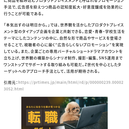
に商品を組み込むプロダクトプレイスメントと呼ばれるプロモーション
手法で、広告感を抑えつつ商品の認知度拡大・好意度醸成を効果的に
行うことが可能である。
「本気出すのは明日から。」では、世界観を活かしたプロダクトプレイス
メント型のタイアップ企画を企業と共創できる。恋愛・青春・学校生活を
テーマにしたコンテンツの中に、自然な形で商品やサービスを登場さ
せることで、視聴者の心に届く“広告らしくないプロモーション”を実現
している。また、企業ごとの専用バーチャルショートドラマアカウントを
立ち上げ、世界観の構築からシナリオ制作、撮影・編集、SNS運用まで
ワンストップでサポートする取り組みも可能だ。Z世代を中心としたタ
ーゲットへのアプローチ手法として、活用が期待される。
引用元：
https://prtimes.jp/main/html/rd/p/000000239.00002
3052.html