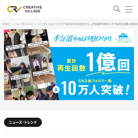
HOME
ニュース・トレンド
バーチャルショートドラマ「本気出すのは明日から。」が快進撃！開始3ヶ月で総再生回数1億回突
ACCOUNT
ログイン
会員登録
RECRUIT
クリエイター求人を探す
CREATIVE JOB求人検索
特集求人
採用説明会
転職支援サービス
CONTENTS
スキルアップしたい！
ニュース・トレンド
スキルアップしたい！ トップ
デザイン
TOP Creator’s コラム
プログラミング