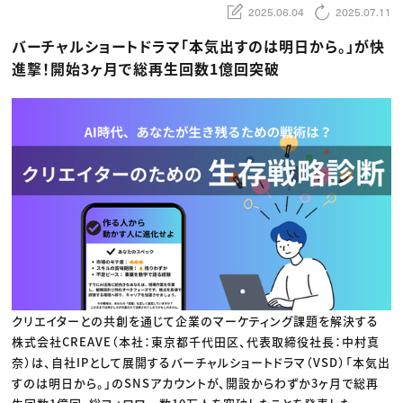
動画配信・映像制作
TOP Creator’s コラム トップ
2025.06.04
2025.07.11
編集・ライティング
Webクリエイター
セミナー
マーケティング
アプリクリエイター
バーチャルショートドラマ「本気出すのは明日から。」が快
ディレクション
ゲームクリエイター
業界解説・キャリア事情
映像クリエイター
進撃！開始3ヶ月で総再生回数1億回突破
ニュース・トレンド
お役立ち基礎知識
マーケッター
クリエイターインタビュー
ニュース・トレンド トップ
C＆R Magazine
Web
映像
ゲーム・エンタメ
広告
出版
CREATIVE VILLAGEからのお知らせ
プロフェッショナル×つながる×メディア
クリエイターとの共創を通じて企業のマーケティング課題を解決する
株式会社CREAVE（本社：東京都千代田区、代表取締役社長：中村真
奈）は、自社IPとして展開するバーチャルショートドラマ（VSD）「本気出
すのは明日から。」のSNSアカウントが、開設からわずか3ヶ月で総再