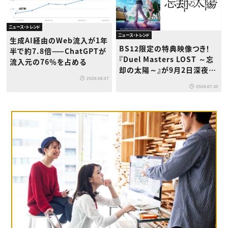
ニュース・トレンド
ニュース・トレンド
生成AI経由のWeb流入が1年
BS12限定の特典映像つき！
半で約7.8倍——ChatGPTが
『Duel Masters LOST ～忘
流入元の76％を占める
却の太陽～』が9月2日深夜か
ら放送開始
2026.08.07
2026.07.30