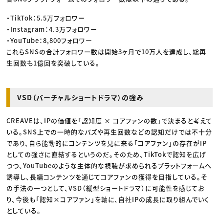
・TikTok：5.5万フォロワー
・Instagram：4.3万フォロワー
・YouTube：8,800フォロワー
これらSNSの合計フォロワー数は開始3ヶ月で10万人を達成し、総再
生回数も1億回を突破している。
VSD（バーチャルショートドラマ）の強み
CREAVEは、IPの価値を「認知度 × コアファンの数」で決まると考えて
いる。SNS上での一時的なバズや再生回数などの認知だけでは不十分
であり、自ら能動的にコンテンツを見に来る「コアファン」の存在がIP
としての強さに直結するというのだ。そのため、TikTokで認知を広げ
つつ、YouTubeのような主体的な視聴が求められるプラットフォームへ
誘導し、長編コンテンツを通じてコアファンの獲得を目指している。そ
の手法の一つとして、VSD（縦型ショートドラマ）に可能性を感じてお
り、今後も「認知×コアファン」を軸に、自社IPの成長に取り組んでいく
としている。