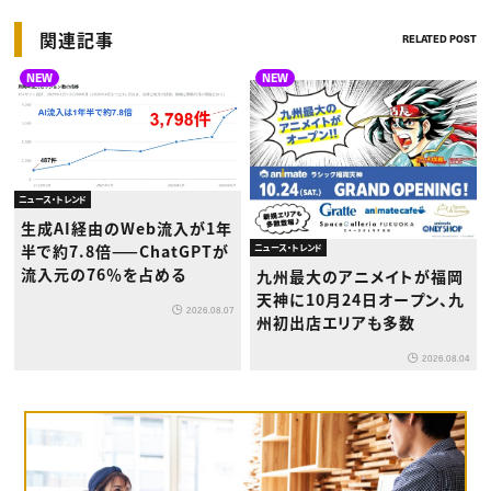
関連記事
RELATED POST
NEW
NEW
ニュース・トレンド
生成AI経由のWeb流入が1年
半で約7.8倍——ChatGPTが
ニュース・トレンド
流入元の76％を占める
九州最大のアニメイトが福岡
天神に10月24日オープン、九
2026.08.07
州初出店エリアも多数
2026.08.04