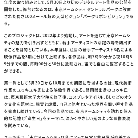
年度の取り組みとして、5月30日より初のデジタルアート作品の公開を
開始した。舞台となるのは、東京ドームシティ セントラルパークに設置
された長さ100メートル超の大型ビジョン「パークリボンビジョン」であ
る。
このプロジェクトは、2022年より始動し、アートを通じて東京ドームシ
ティの魅力を引き出すとともに、若手アーティストの活躍の場を創出す
ることを目的としている。本年度は、注目の若手アーティスト3名による
映像作品を3期に分けて上映する。各作品は、朝7時30分から夜10時5
9分までの間、毎時00分と30分に放映され、誰でも自由に鑑賞すること
ができる。
第一弾として5月30日から10月までの期間に登場するのは、現代美術
作家のユゥキユキ氏による映像作品である。静岡県出身のユゥキ氏
は、東京藝術大学大学院を修了後、コスプレやアイドル、BLなどのオタ
ク文化を題材に、現実と虚構、自己と他者といった境界を問い直す作品
を発表し続けている。今回の作品では、東京ドームシティを訪れた個人
的な記憶と「誕生日」をテーマに、温かくやさしい光のような映像表現
を試みている。
ユゥキ氏は、「東京ドームシティは私にとって日常と非日常が交差する