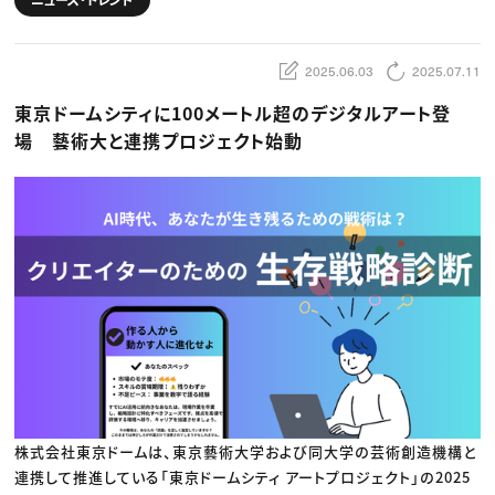
動画配信・映像制作
TOP Creator’s コラム トップ
編集・ライティング
Webクリエイター
セミナー
マーケティング
アプリクリエイター
ディレクション
ゲームクリエイター
2025.06.03
2025.07.11
業界解説・キャリア事情
映像クリエイター
ニュース・トレンド
お役立ち基礎知識
マーケッター
東京ドームシティに100メートル超のデジタルアート登
クリエイターインタビュー
ニュース・トレンド トップ
C＆R Magazine
Web
場 藝術大と連携プロジェクト始動
映像
ゲーム・エンタメ
広告
出版
CREATIVE VILLAGEからのお知らせ
プロフェッショナル×つながる×メディア
株式会社東京ドームは、東京藝術大学および同大学の芸術創造機構と
連携して推進している「東京ドームシティ アートプロジェクト」の2025