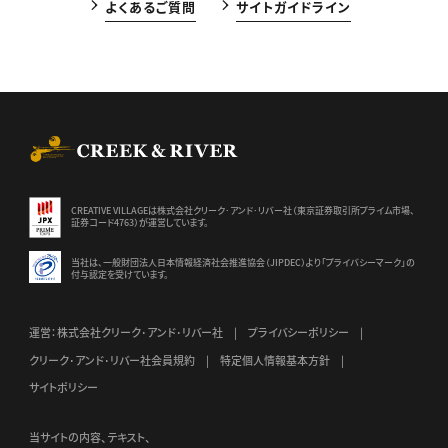
よくあるご質問
サイトガイドライン
CREEK & RIVER Co., Ltd.
CREATIVE VILLAGEは株式会社クリーク･アンド･リバー社（東京証券
取引所プライム市場、
証券コード4763）が運営しています。
当社は、一般財団法人日本情報経済社会推進協会（JIPDEC）より
「プライバシーマーク」の
付与認定を受けています。
運営：株式会社クリーク･アンド･リバー社
プライバシーポリシー
クリーク･アンド･リバー社会員規約
特定個人情報基本方針
サイトポリシー
当サイトの内容、テキスト、