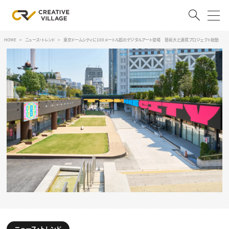
HOME
ニュース・トレンド
東京ドームシティに100メートル超のデジタルアート登場 藝術大と連携プロジェクト始動
ACCOUNT
ログイン
会員登録
RECRUIT
クリエイター求人を探す
CREATIVE JOB求人検索
特集求人
採用説明会
転職支援サービス
CONTENTS
スキルアップしたい！
スキルアップしたい！ トップ
デザイン
TOP Creator’s コラム
プログラミング
ニュース・トレンド