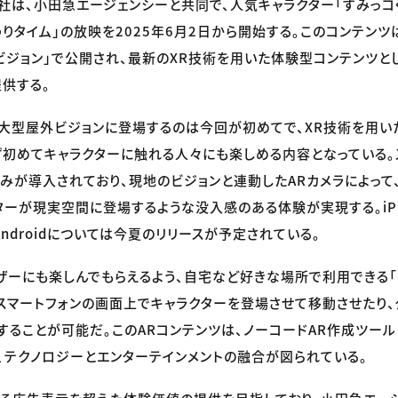
社は、小田急エージェンシーと共同で、人気キャラクター「すみっコ
わりタイム」の放映を2025年6月2日から開始する。このコンテン
ビジョン」で公開され、最新のXR技術を用いた体験型コンテンツと
供する。
が大型屋外ビジョンに登場するのは今回が初めてで、XR技術を用い
ず初めてキャラクターに触れる人々にも楽しめる内容となっている。
みが導入されており、現地のビジョンと連動したARカメラによって
ターが現実空間に登場するような没入感のある体験が実現する。iPh
ndroidについては今夏のリリースが予定されている。
ザーにも楽しんでもらえるよう、自宅など好きな場所で利用できる「
スマートフォンの画面上でキャラクターを登場させて移動させたり、
ることが可能だ。このARコンテンツは、ノーコードAR作成ツール「p
、テクノロジーとエンターテインメントの融合が図られている。