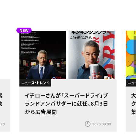
NEW
ニュース・トレンド
ニュ
累
イチローさんが「スーパードライ」ブ
映
ランドアンバサダーに就任、8月3日
ク
から広告展開
.28
2026.08.03