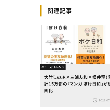
関連記事
ニュース・トレンド
大竹しのぶ×三浦友和×櫻井翔！
計15万部の『マンガ ぼけ日和』が
画化
2026.07