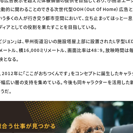
る広告表示を超えた体験価値の提供を目指しており、小田急エー
的に関わることのできる次世代型OOH（Out Of Home）広告
いう多くの人が行き交う都市空間において、立ち止まってほっと一
ディアとしての役割を果たすことを目指している。
ビジョン」は、甲州街道沿いの施設塔屋上部に設置されたL字型LE
リメートル、横16,000ミリメートル、画面比率は48：9。放映時間は
映となる。
、2012年に「ここがおちつくんです」をコンセプトに誕生したキャラ
が幅広い層の支持を集めている。今後も同キャラクターを活用した
うだ。