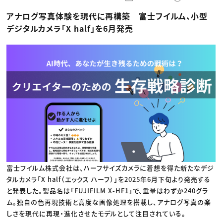
動画配信・映像制作
TOP Creator’s コラム トップ
編集・ライティング
Webクリエイター
セミナー
アナログ写真体験を現代に再構築 富士フイルム、小型
マーケティング
アプリクリエイター
ディレクション
ゲームクリエイター
デジタルカメラ「X half」を6月発売
業界解説・キャリア事情
映像クリエイター
ニュース・トレンド
お役立ち基礎知識
マーケッター
クリエイターインタビュー
ニュース・トレンド トップ
C＆R Magazine
Web
映像
ゲーム・エンタメ
広告
出版
CREATIVE VILLAGEからのお知らせ
プロフェッショナル×つながる×メディア
富士フイルム株式会社は、ハーフサイズカメラに着想を得た新たなデジ
タルカメラ「X half（エックス ハーフ）」を2025年6月下旬より発売する
と発表した。製品名は「FUJIFILM X-HF1」で、重量はわずか240グラ
ム。独自の色再現技術と高度な画像処理を搭載し、アナログ写真の楽
しさを現代に再現・進化させたモデルとして注目されている。