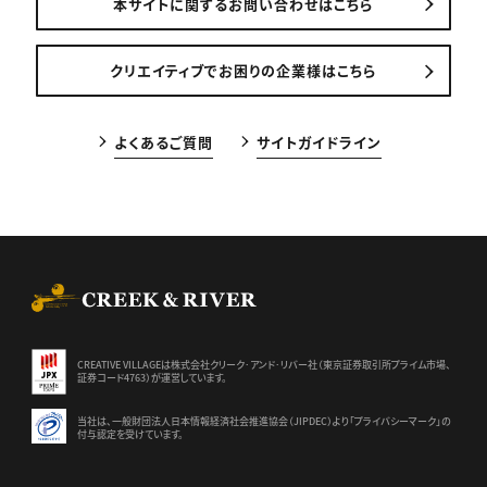
本サイトに関するお問い合わせはこちら
クリエイティブでお困りの企業様はこちら
よくあるご質問
サイトガイドライン
CREEK & RIVER Co., Ltd.
CREATIVE VILLAGEは株式会社クリーク･アンド･リバー社（東京証券
取引所プライム市場、
証券コード4763）が運営しています。
当社は、一般財団法人日本情報経済社会推進協会（JIPDEC）より
「プライバシーマーク」の
付与認定を受けています。