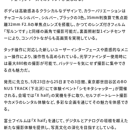
ボディは高級感あるクラシカルなデザインで、カラーバリエーションは
チャコールシルバー、シルバー、ブラックの3色。35mm判換算で焦点距
離32mm F2.8の単焦点レンズを搭載し、かつてのレンズ付きフィルム
「写ルンです」と同様の画角で撮影可能だ。裏面照射型1インチセンサ
ーにより、コンパクトながらも高画質を実現している。
タッチ操作に対応した新しいユーザーインターフェースや直感的なメニ
ュー操作により、操作性も高められている。光学ファインダー使用時に
は最大880枚の撮影が可能で、バッテリーを気にせず撮影に集中でき
る点も魅力だ。
発売に先立ち、5月23日から25日までの3日間、東京都世田谷区のBO
NUS TRACK（下北沢）にて体験イベント「シモキタシャッター」が開催
される。会場では「X half」の実機を手に取り、セルフポートレート撮影
やカメラのレンタル体験など、多彩な企画を通じてその魅力を体感でき
る。
富士フイルムは「X half」を通じて、デジタルとアナログの垣根を越えた
新たな撮影体験を提供し、写真文化の深化を目指すとしている。