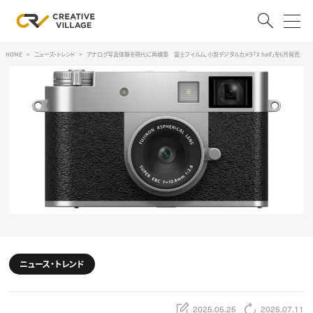
HOME
ニュース・トレンド
アナログ写真体験を現代に再構築 富士フイルム、小型デジタルカメラ「X half」を6月発売
ACCOUNT
ログイン
会員登録
RECRUIT
クリエイター求人を探す
CREATIVE JOB求人検索
特集求人
採用説明会
転職支援サービス
CONTENTS
スキルアップしたい！
ニュース・トレンド
スキルアップしたい！ トップ
デザイン
TOP Creator’s コラム
プログラミング
2025.05.25
2025.07.11