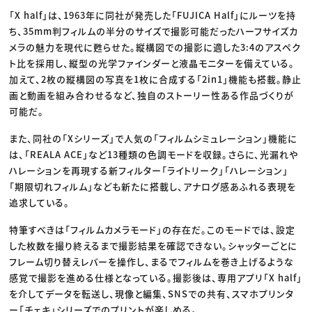
「X half」は、1963年に同社が発売した「FUJICA Half」にルーツを持
ち、35mm判フィルムの半分のサイズで撮影可能だったハーフサイズカ
メラの魅力を現代に甦らせた。縦構図での撮影に適した3:4のアスペク
ト比を採用し、縦型の光学ファインダーと液晶モニターを備えている。
加えて、2枚の縦構図の写真を1枚に合成する「2in1」機能も搭載。静止
画と動画を組み合わせるなど、独自のストーリー性ある作品づくりが
可能だ。
また、同社の「Xシリーズ」で人気の「フィルムシミュレーション」機能に
は、「REALA ACE」など13種類の色調モードを収録。さらに、光漏れや
ハレーションを再現する新フィルター「ライトリーク」「ハレーション」
「期限切れフィルム」なども新たに搭載し、アナログ感あふれる表現を
追求している。
特筆すべきは「フィルムカメラモード」の存在だ。このモードでは、設定
した枚数を撮り終えるまで撮影結果を確認できない。シャッターごとに
フレーム切り替えレバーを操作し、まるでフィルムを巻き上げるような
感覚で撮影を進める仕様となっている。撮影後は、専用アプリ「X half」
を介してデータを転送し、現像と編集、SNSでの共有、スマホプリンタ
ー「チェキ」シリーズでのプリントが楽しめる。