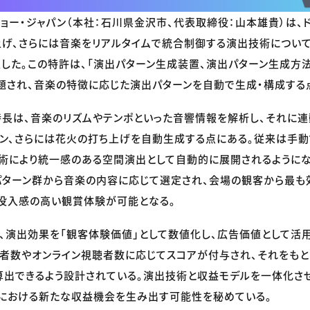
ョー・ジャパン（本社：石川県金沢市、代表取締役：山本雄貴）は、
げ、さらには音楽をリアルタイムで統合制御する演出技術について、
した。この特許は、「演出パターン生成装置、演出パターン生成方
題され、音楽の特徴に応じた演出パターンを自動で生成・構成する
長は、音楽のリズムやテンポといった音響情報を解析し、それに連
ン、さらには花火の打ち上げを自動生成する点にある。従来は手
術により統一感のある空間演出として自動的に展開されるようにな
パターン群から音楽の内容に応じて選定され、会場の観客から最も
没入感の高い観賞体験が可能となる。
、演出効果を「観客体験価値」として数値化し、広告価値として活用
者数やオンライン視聴者数に応じてスコアが付与され、それをも
出できるよう設計されている。演出技術と収益モデルを一体化さ
界における新たな収益機会を生み出す可能性を秘めている。