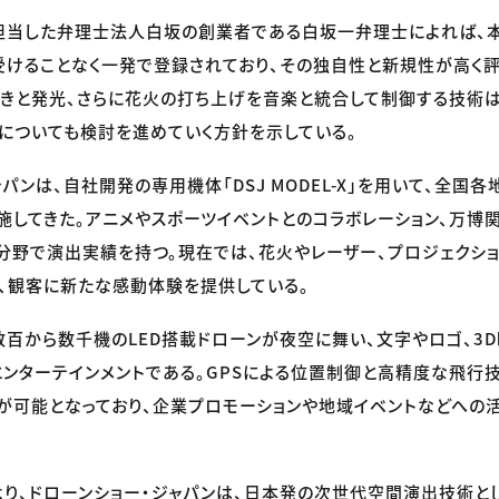
担当した弁理士法人白坂の創業者である白坂一弁理士によれば、
けることなく一発で登録されており、その独自性と新規性が高く評
きと発光、さらに花火の打ち上げを音楽と統合して制御する技術
についても検討を進めていく方針を示している。
パンは、自社開発の専用機体「DSJ MODEL-X」を用いて、全国各
施してきた。アニメやスポーツイベントとのコラボレーション、万博
分野で演出実績を持つ。現在では、花火やレーザー、プロジェクショ
、観客に新たな感動体験を提供している。
数百から数千機のLED搭載ドローンが夜空に舞い、文字やロゴ、3
ンターテインメントである。GPSによる位置制御と高精度な飛行
が可能となっており、企業プロモーションや地域イベントなどへの
り、ドローンショー・ジャパンは、日本発の次世代空間演出技術と