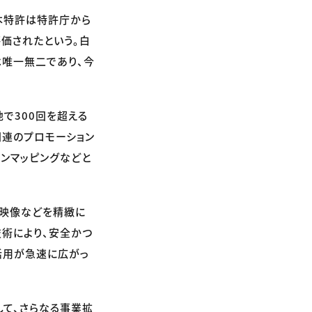
本特許は特許庁から
価されたという。白
は唯一無二であり、今
地で300回を超える
関連のプロモーション
ンマッピングなどと
D映像などを精緻に
技術により、安全かつ
活用が急速に広がっ
して、さらなる事業拡