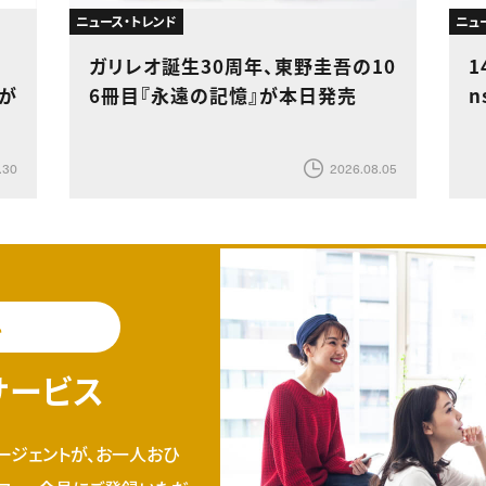
ニュース・トレンド
ニュ
ガリレオ誕生30周年、東野圭吾の10
1
』が
6冊目『永遠の記憶』が本日発売
n
.30
2026.08.05
料
サービス
ージェントが、お一人おひ