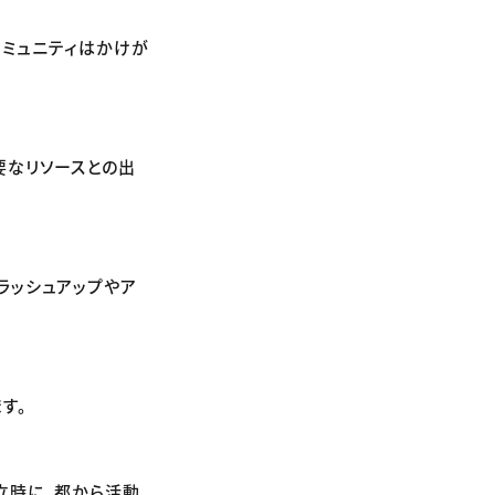
コミュニティはかけが
要なリソースとの出
ラッシュアップやア
す。
立時に、都から活動