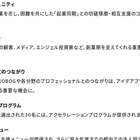
ュニティ
業を志し、困難を共にした「起業同期」との切磋琢磨・相互支援の
会
の顧客、メディア、エンジェル投資家など、創業期を支えてくれる重
とのつながり
OBOGや各分野のプロフェッショナルとのつながりは、アイデアブ
る重要な機会に。
プログラム
に選出された30名には、アクセラレーションプログラムが提供されま
ュー
ら支援メニューが提供され、さらに翌々年度までの都内での法人設