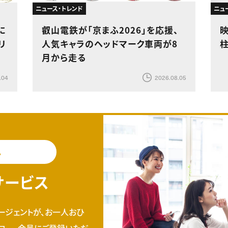
ニュース・トレンド
ニュ
に
叡山電鉄が「京まふ2026」を応援、
リ
人気キャラのヘッドマーク車両が8
月から走る
.04
2026.08.05
料
サービス
ージェントが、お一人おひ
ロー。会員にご登録いただ