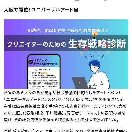
動画配信・映像制作
TOP Creator’s コラム トップ
編集・ライティング
Webクリエイター
セミナー
大阪で開催！ユニバーサルアート展
マーケティング
アプリクリエイター
ディレクション
ゲームクリエイター
業界解説・キャリア事情
映像クリエイター
ニュース・トレンド
お役立ち基礎知識
マーケッター
クリエイターインタビュー
ニュース・トレンド トップ
C＆R Magazine
Web
映像
ゲーム・エンタメ
広告
出版
CREATIVE VILLAGEからのお知らせ
プロフェッショナル×つながる×メディア
障害のある人々の自立支援や社会参加を目的としたアートイベント
「ユニバーサルアートフェスタ」が、今月大阪市内2か所で開催される。
主催は障害者福祉事業を手がける株式会社絆ホールディングス（大阪
市中央区、代表取締役：下川弘美）。障害者アーティストの表現の場を
広げ、その社会的価値を伝える取り組みとして注目を集めている。
同社が運営する「アトリエ中大江公園前」では、発達障害や精神障害の