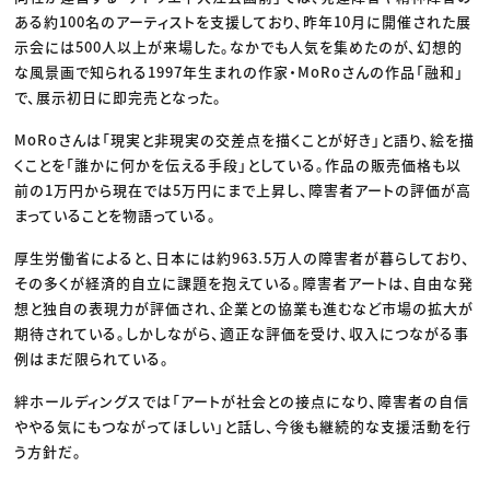
ある約100名のアーティストを支援しており、昨年10月に開催された展
示会には500人以上が来場した。なかでも人気を集めたのが、幻想的
な風景画で知られる1997年生まれの作家・MoRoさんの作品「融和」
で、展示初日に即完売となった。
MoRoさんは「現実と非現実の交差点を描くことが好き」と語り、絵を描
くことを「誰かに何かを伝える手段」としている。作品の販売価格も以
前の1万円から現在では5万円にまで上昇し、障害者アートの評価が高
まっていることを物語っている。
厚生労働省によると、日本には約963.5万人の障害者が暮らしており、
その多くが経済的自立に課題を抱えている。障害者アートは、自由な発
想と独自の表現力が評価され、企業との協業も進むなど市場の拡大が
期待されている。しかしながら、適正な評価を受け、収入につながる事
例はまだ限られている。
絆ホールディングスでは「アートが社会との接点になり、障害者の自信
ややる気にもつながってほしい」と話し、今後も継続的な支援活動を行
う方針だ。