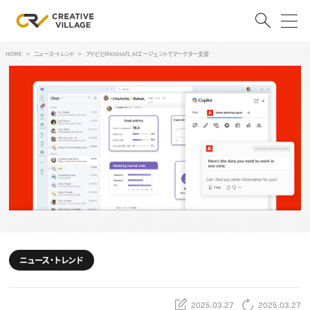
HOME
ニュース・トレンド
アドビとMicrosoft、AIエージェントでマーケター支援
ACCOUNT
ログイン
会員登録
RECRUIT
クリエイター求人を探す
CREATIVE JOB求人検索
特集求人
採用説明会
転職支援サービス
CONTENTS
スキルアップしたい！
ニュース・トレンド
スキルアップしたい！ トップ
デザイン
TOP Creator’s コラム
プログラミング
2025.03.27
2025.03.27