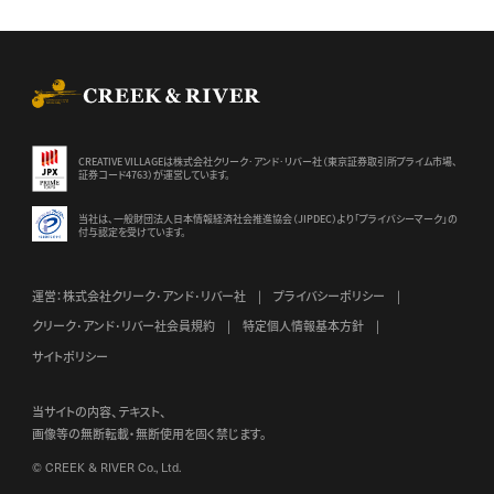
CREEK & RIVER Co., Ltd.
CREATIVE VILLAGEは株式会社クリーク･アンド･リバー社（東京証券
取引所プライム市場、
証券コード4763）が運営しています。
当社は、一般財団法人日本情報経済社会推進協会（JIPDEC）より
「プライバシーマーク」の
付与認定を受けています。
運営：株式会社クリーク･アンド･リバー社
プライバシーポリシー
クリーク･アンド･リバー社会員規約
特定個人情報基本方針
サイトポリシー
当サイトの内容、テキスト、
画像等の無断転載・無断使用を固く禁じます。
© CREEK & RIVER Co., Ltd.