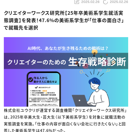
動画配信・映像制作
TOP Creator’s コラム トップ
2025.02.26
2025.02.26
編集・ライティング
Webクリエイター
セミナー
マーケティング
アプリクリエイター
クリエイターワークス研究所【25年卒美術系学生就活実
ディレクション
ゲームクリエイター
態調査】を発表！47.6%の美術系学生が「仕事の面白さ」
業界解説・キャリア事情
映像クリエイター
ニュース・トレンド
お役立ち基礎知識
マーケッター
で就職先を選択
クリエイターインタビュー
ニュース・トレンド トップ
C＆R Magazine
Web
映像
ゲーム・エンタメ
広告
出版
CREATIVE VILLAGEからのお知らせ
プロフェッショナル×つながる×メディア
株式会社ユウクリが運営する調査機関「クリエイターワークス研究所」
は、2025年卒美大生・芸大生（以下美術系学生）を対象に就職活動の
実態調査を実施。「仕事の内容が面白くない会社に行きたくない」と回
答した美術系学生は47.6%だった。