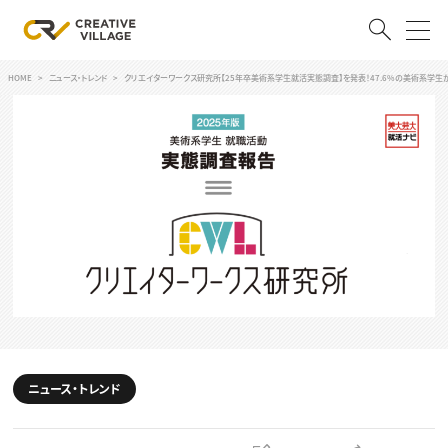
HOME
ニュース・トレンド
クリエイターワークス研究所【25年卒美術系学生就活実態調査】を発表！47.6%の美術系学生
ACCOUNT
ログイン
会員登録
RECRUIT
クリエイター求人を探す
CREATIVE JOB求人検索
特集求人
採用説明会
転職支援サービス
CONTENTS
スキルアップしたい！
ニュース・トレンド
スキルアップしたい！ トップ
デザイン
TOP Creator’s コラム
プログラミング