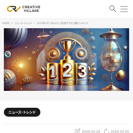
HOME
ニュース・トレンド
2025年1月 スキルアップ記事アクセス数ランキング
ACCOUNT
ログイン
会員登録
RECRUIT
クリエイター求人を探す
CREATIVE JOB求人検索
特集求人
採用説明会
転職支援サービス
CONTENTS
スキルアップしたい！
ニュース・トレンド
スキルアップしたい！ トップ
デザイン
TOP Creator’s コラム
プログラミング
2025.02.20
2025.02.20