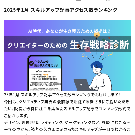
動画配信・映像制作
TOP Creator’s コラム トップ
編集・ライティング
Webクリエイター
セミナー
2025年1月 スキルアップ記事アクセス数ランキング
マーケティング
アプリクリエイター
ディレクション
ゲームクリエイター
業界解説・キャリア事情
映像クリエイター
ニュース・トレンド
お役立ち基礎知識
マーケッター
クリエイターインタビュー
ニュース・トレンド トップ
C＆R Magazine
Web
映像
ゲーム・エンタメ
広告
出版
CREATIVE VILLAGEからのお知らせ
プロフェッショナル×つながる×メディア
25年1月 スキルアップ記事アクセス数ランキングをお届けします！
今回も、クリエイティブ業界の最前線で活躍する皆さまにご覧いただき
たい、読者から特に注目を集めたスキルアップ記事をランキング形式で
ご紹介します。
デザイン、映像制作、ライティング、マーケティングなど、多岐にわたるテ
ーマの中から、読者の皆さまに刺さったスキルアップが一目でわかるこ