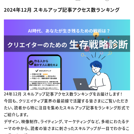
動画配信・映像制作
TOP Creator’s コラム トップ
編集・ライティング
Webクリエイター
セミナー
2024年12月 スキルアップ記事アクセス数ランキング
マーケティング
アプリクリエイター
ディレクション
ゲームクリエイター
業界解説・キャリア事情
映像クリエイター
ニュース・トレンド
お役立ち基礎知識
マーケッター
クリエイターインタビュー
ニュース・トレンド トップ
C＆R Magazine
Web
映像
ゲーム・エンタメ
広告
出版
CREATIVE VILLAGEからのお知らせ
プロフェッショナル×つながる×メディア
24年12月 スキルアップ記事アクセス数ランキングをお届けします！
今回も、クリエイティブ業界の最前線で活躍する皆さまにご覧いただき
たい、読者から特に注目を集めたスキルアップ記事をランキング形式で
ご紹介します。
デザイン、映像制作、ライティング、マーケティングなど、多岐にわたるテ
ーマの中から、読者の皆さまに刺さったスキルアップが一目でわかるこ