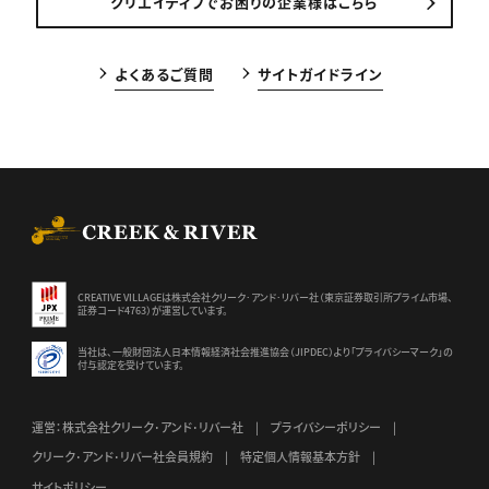
クリエイティブでお困りの企業様はこちら
よくあるご質問
サイトガイドライン
CREEK & RIVER Co., Ltd.
CREATIVE VILLAGEは株式会社クリーク･アンド･リバー社（東京証券
取引所プライム市場、
証券コード4763）が運営しています。
当社は、一般財団法人日本情報経済社会推進協会（JIPDEC）より
「プライバシーマーク」の
付与認定を受けています。
運営：株式会社クリーク･アンド･リバー社
プライバシーポリシー
クリーク･アンド･リバー社会員規約
特定個人情報基本方針
サイトポリシー