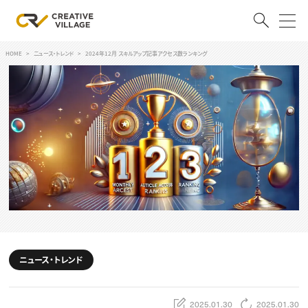
HOME
ニュース・トレンド
2024年12月 スキルアップ記事アクセス数ランキング
ACCOUNT
ログイン
会員登録
RECRUIT
クリエイター求人を探す
CREATIVE JOB求人検索
特集求人
採用説明会
転職支援サービス
CONTENTS
スキルアップしたい！
ニュース・トレンド
スキルアップしたい！ トップ
デザイン
TOP Creator’s コラム
プログラミング
2025.01.30
2025.01.30