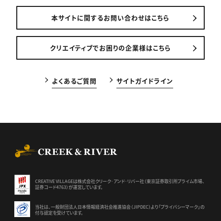
本サイトに関するお問い合わせはこちら
クリエイティブでお困りの企業様はこちら
よくあるご質問
サイトガイドライン
CREEK & RIVER Co., Ltd.
CREATIVE VILLAGEは株式会社クリーク･アンド･リバー社（東京証券
取引所プライム市場、
証券コード4763）が運営しています。
当社は、一般財団法人日本情報経済社会推進協会（JIPDEC）より
「プライバシーマーク」の
付与認定を受けています。