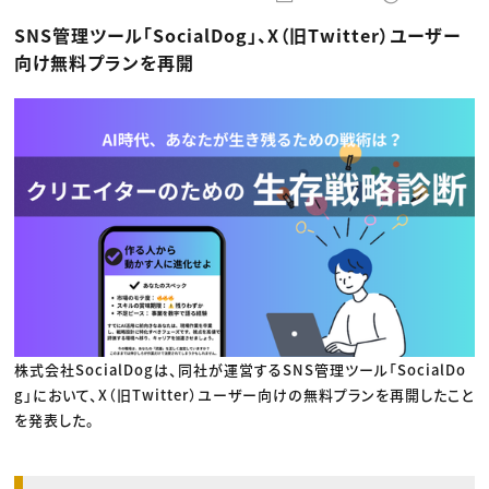
動画配信・映像制作
TOP Creator’s コラム トップ
編集・ライティング
Webクリエイター
セミナー
SNS管理ツール「SocialDog」、X（旧Twitter）ユーザー
マーケティング
アプリクリエイター
ディレクション
ゲームクリエイター
向け無料プランを再開
業界解説・キャリア事情
映像クリエイター
ニュース・トレンド
お役立ち基礎知識
マーケッター
クリエイターインタビュー
ニュース・トレンド トップ
C＆R Magazine
Web
映像
ゲーム・エンタメ
広告
出版
CREATIVE VILLAGEからのお知らせ
プロフェッショナル×つながる×メディア
株式会社SocialDogは、同社が運営するSNS管理ツール「SocialDo
g」において、X（旧Twitter）ユーザー向けの無料プランを再開したこと
を発表した。