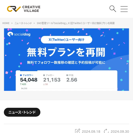
HOME
ニュース・トレンド
SNS管理ツール「SocialDog」、X（旧Twitter）ユーザー向け無料プランを再開
ACCOUNT
ログイン
会員登録
RECRUIT
クリエイター求人を探す
CREATIVE JOB求人検索
特集求人
採用説明会
転職支援サービス
CONTENTS
スキルアップしたい！
ニュース・トレンド
スキルアップしたい！ トップ
デザイン
TOP Creator’s コラム
プログラミング
2024.09.18
2024.09.30