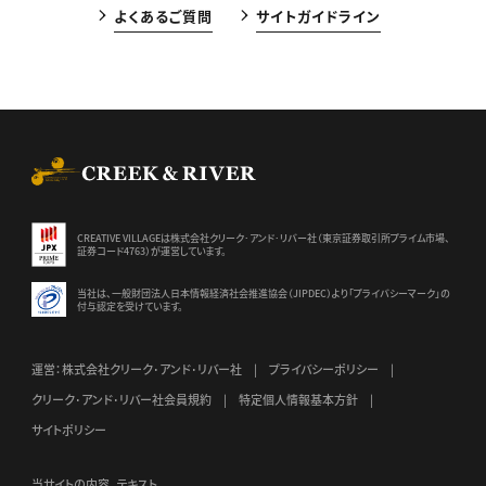
よくあるご質問
サイトガイドライン
CREEK & RIVER Co., Ltd.
CREATIVE VILLAGEは株式会社クリーク･アンド･リバー社（東京証券
取引所プライム市場、
証券コード4763）が運営しています。
当社は、一般財団法人日本情報経済社会推進協会（JIPDEC）より
「プライバシーマーク」の
付与認定を受けています。
運営：株式会社クリーク･アンド･リバー社
プライバシーポリシー
クリーク･アンド･リバー社会員規約
特定個人情報基本方針
サイトポリシー
当サイトの内容、テキスト、