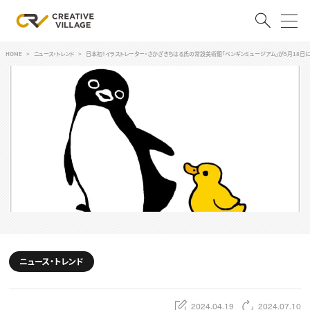
HOME
ニュース・トレンド
日本初！イラストレーター・さかざきちはる氏の常設美術館「ペンギンミュージアム」が5月18日
ACCOUNT
ログイン
会員登録
RECRUIT
クリエイター求人を探す
CREATIVE JOB求人検索
特集求人
採用説明会
転職支援サービス
CONTENTS
スキルアップしたい！
ニュース・トレンド
スキルアップしたい！ トップ
デザイン
TOP Creator’s コラム
プログラミング
2024.04.19
2024.07.10