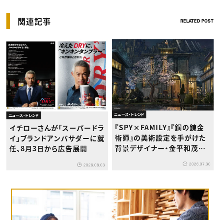
関連記事
RELATED POST
ニュース・トレンド
ニュース・トレンド
『SPY×FAMILY』『鋼の錬金
イチローさんが「スーパードラ
術師』の美術設定を手がけた
イ」ブランドアンバサダーに就
背景デザイナー・金平和茂氏
任、8月3日から広告展開
が版画展を開催
2026.07.30
2026.08.03