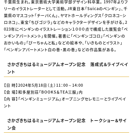
千葉県生まれ。東京藝術大学美術学部デザイン科卒業。 1997年よりフ
リーのイラストレーターとして活動。JR東日本「Suicaのペンギン」、千
葉県のマスコット「チーバくん」、ヤマトホールディングス「クロネコ・シ
ロネコ」、東宝「ちびゴジラ」などのキャラクターデザインを手がける。2
023年にペンギンのイラストレーション１０００点で構成した展覧会「ペ
ンギンアパートメント」を開催。著書に「ペンギンゴコロ」「ペンギンの
おかいもの」「ぴーちゃんと私」などの絵本や、「いきものとイラスト」
「ペンギンアパートメント白の巻・黒の巻」などの作品集がある。
さかざきちはるミュージアムオープン記念 落成式＆ライブペイ
ント
【日 時】2024年5月18日（土）11：00～14:00
【会 場】和多屋別荘「BOOKS＆TEA三服」内
【内 容】「ペンギンミュージアム」オープニングセレモニーとライブペイ
ント
さかざきちはるミュージアムオープン記念 トークショー＆サイ
ン会