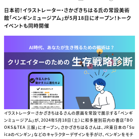
動画配信・映像制作
TOP Creator’s コラム トップ
編集・ライティング
Webクリエイター
セミナー
日本初！イラストレーター・さかざきちはる氏の常設美術
マーケティング
アプリクリエイター
ディレクション
ゲームクリエイター
館「ペンギンミュージアム」が5月18日にオープン！トーク
業界解説・キャリア事情
映像クリエイター
ニュース・トレンド
イベントも同時開催
お役立ち基礎知識
マーケッター
クリエイターインタビュー
ニュース・トレンド トップ
C＆R Magazine
Web
映像
ゲーム・エンタメ
広告
出版
CREATIVE VILLAGEからのお知らせ
プロフェッショナル×つながる×メディア
イラストレーターさかざきちはるさんの原画を常設で展示する「ペンギ
ンミュージアム」が、2024年5月18日（土）に和多屋別荘内の書店「BO
OKS＆TEA 三服」にオープン。さかざきちはるさんは、JR東日本の「Su
icaのペンギン」などのキャラクターデザインを手がけ、ペンギンをモチ