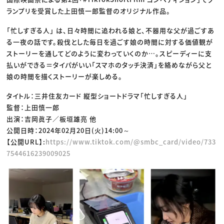
ランプリを受賞した上田慎一郎監督のオリジナル作品。
「忙しすぎる人」 は、日々時間に追われる娘と、不器用な父が過ごすあ
る一夜の話です。殺伐とした毎日を過ごす娘の時間に対する価値観が
ストーリーを通してどのように変わっていくのか…。スピーディーに支
払いができる＝タイパがいい「スマホのタッチ決済」を絡めながら父と
娘の時間を描くストーリーが楽しめる。
タイトル：三井住友カード 縦型ショートドラマ「忙しすぎる人」
監督：上田慎一郎
出演：吉岡眞子／板垣雄亮 他
公開日時：2024年02月20日(火)14:00～
【公開URL】:
https://www.tiktok.com/@smbc_card/video/733
7544616239009025