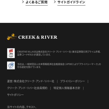
よくあるご質問
サイトガイドライン
CREEK & RIVER Co., Ltd.
CREATIVE VILLAGEは株式会社クリーク･アンド･リバー社（東京証券
取引所プライム市場、
証券コード4763）が運営しています。
当社は、一般財団法人日本情報経済社会推進協会（JIPDEC）より
「プライバシーマーク」の
付与認定を受けています。
運営：株式会社クリーク･アンド･リバー社
プライバシーポリシー
クリーク･アンド･リバー社会員規約
特定個人情報基本方針
サイトポリシー
当サイトの内容、テキスト、