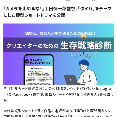
動画配信・映像制作
TOP Creator’s コラム トップ
編集・ライティング
Webクリエイター
セミナー
『カメラを止めるな！』上田慎一郎監督、「タイパ」をテーマ
マーケティング
アプリクリエイター
ディレクション
ゲームクリエイター
にした縦型ショートドラマを公開
業界解説・キャリア事情
映像クリエイター
ニュース・トレンド
お役立ち基礎知識
マーケッター
クリエイターインタビュー
ニュース・トレンド トップ
C＆R Magazine
Web
映像
ゲーム・エンタメ
広告
出版
CREATIVE VILLAGEからのお知らせ
プロフェッショナル×つながる×メディア
三井住友カード株式会社は、公式SNSアカウント（TikTok・Instagra
m・X・Facebook）限定で、縦型ショートドラマ「忙しすぎる人」を公開し
た。
本作は縦型ショートドラマ作品に定評があり、TikTokと第76回カンヌ
国際映画祭による第2回「#TikTokShortFilm コンペティション」でグ