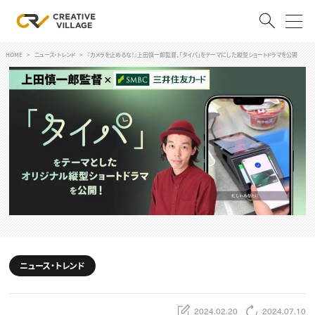
HOME
ニュース・トレンド
『カメラを止めるな！』上田慎一郎監督、「タイパ」をテーマにした縦型ショートドラマを公開
ACCOUNT
ログイン
会員登録
RECRUIT
クリエイター求人を探す
CREATIVE JOB求人検索
特集求人
採用説明会
転職支援サービス
CONTENTS
スキルアップしたい！
ニュース・トレンド
スキルアップしたい！ トップ
デザイン
TOP Creator’s コラム
プログラミング
2024.02.20
2024.07.10