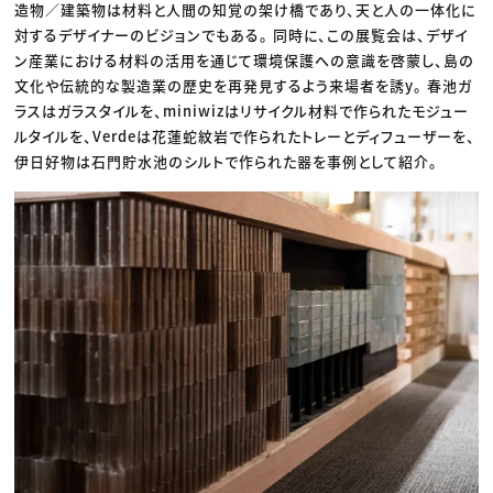
造物／建築物は材料と人間の知覚の架け橋であり、天と人の一体化に
対するデザイナーのビジョンでもある。 同時に、この展覧会は、デザイ
ン産業における材料の活用を通じて環境保護への意識を啓蒙し、島の
文化や伝統的な製造業の歴史を再発見するよう来場者を誘y。 春池ガ
ラスはガラスタイルを、miniwizはリサイクル材料で作られたモジュー
ルタイルを、Verdeは花蓮蛇紋岩で作られたトレーとディフューザーを、
伊日好物は石門貯水池のシルトで作られた器を事例として紹介。