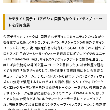
サテライト展示エリアが5つ、国際的なクリエイティブユニッ
トを招待出展
台湾デザインウィークは、国際的なデザインコミュニティとのつながり
を強化するため、メキシコ、タイ、ドイツ、ギリシャの5つの海外デザイン
ユニットを招聘し、期間限定作品を制作してもらい、それぞれの創作プ
ロセスと注目のソーシャル・イシューを来場者に紹介。 ドイツのユニッ
トraumlaborberlinは、サイトスペシフィックアートに情熱を注ぎ、し
ばしば非伝統的な場所を選んでトークを開催したり、社会課題を題材
とする創作活動を行ったりして、現代建築と都市計画における重要な
キュレーションチーム。 また、ベルリンから都市デザインとアクティヴィ
ズムの分野で活躍する4人のゲストを招き、松山クリエイティブパーク
のバロックガーデンで国を超えた野外トークショーを行い、週末限定の
デザイン・トークを観客に届ける。タイのユニット「PAVA & Mo」は、タ
イで人気の台湾タピオカミルクティーとマーラー鍋にインスパイアさ
れ、陶器を使って台湾に贈るランドスケープ・インスタレーションを制作
し、台湾とタイの友好親善を表現する。