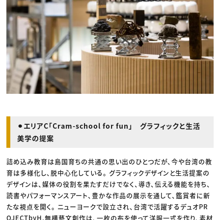
⚫︎エリアC「Cram-school for fun」 グラフィックと生活
美学の提案
詰め込み教育は島国育ちの共通の思い出のひとつだが、今や台湾の教
育は多様化し、脱中心化している。 グラフィックデザインと生活提案の
デザインは、媒体の役割を果たすだけでなく、導き、伝える機能を持ち、
読書やパフォーマンスアート、豊かな作品の展示を通して、鑑賞者に新
たな視点を開く。 ニューヨークで設立され、台湾で活躍するデュオPR
OJECTbyH.無構藝文創作は、一枚の布を使って洋服一式を作り、素材