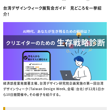
動画配信・映像制作
TOP Creator’s コラム トップ
編集・ライティング
Webクリエイター
セミナー
台湾デザインウィーク展覧会ガイド 見どころを一挙紹
マーケティング
アプリクリエイター
ディレクション
ゲームクリエイター
介！
業界解説・キャリア事情
映像クリエイター
ニュース・トレンド
お役立ち基礎知識
マーケッター
クリエイターインタビュー
ニュース・トレンド トップ
C＆R Magazine
Web
映像
ゲーム・エンタメ
広告
出版
CREATIVE VILLAGEからのお知らせ
プロフェッショナル×つながる×メディア
経済部産業発展署主催、台湾デザイン研究院企画実施の第一回台湾
デザインウィーク（Taiwan Design Week、会場：台北）が12月1日か
ら10日間開催中。その様子を紹介する。