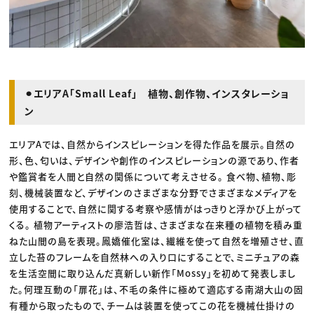
⚫︎エリアA「Small Leaf」 植物、創作物、インスタレーショ
ン
エリアAでは、自然からインスピレーションを得た作品を展示。自然の
形、色、匂いは、デザインや創作のインスピレーションの源であり、作者
や鑑賞者を人間と自然の関係について考えさせる。 食べ物、植物、彫
刻、機械装置など、デザインのさまざまな分野でさまざまなメディアを
使用することで、自然に関する考察や感情がはっきりと浮かび上がって
くる。 植物アーティストの廖浩哲は、さまざまな在来種の植物を積み重
ねた山間の島を表現。鳳嬌催化室は、繊維を使って自然を増殖させ、直
立した苔のフレームを自然林への入り口にすることで、ミニチュアの森
を生活空間に取り込んだ真新しい新作「Mossy」を初めて発表しまし
た。何理互動の「扉花」は、不毛の条件に極めて適応する南湖大山の固
有種から取ったもので、チームは装置を使ってこの花を機械仕掛けの