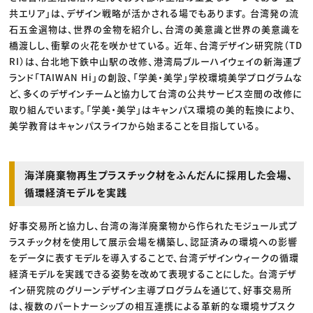
共エリア」は、デザイン戦略が活かされる場でもあります。 台湾発の流
石五金選物は、世界の金物を紹介し、台湾の美意識と世界の美意識を
橋渡しし、衝撃の火花を咲かせている。 近年、台湾デザイン研究院（TD
RI）は、台北地下鉄中山駅の改修、港湾局ブルーハイウェイの新海運ブ
ランド「TAIWAN Hi」の創設、「学美・美学」学校環境美学プログラムな
ど、多くのデザインチームと協力して台湾の公共サービス空間の改修に
取り組んでいます。「学美・美学」はキャンパス環境の美的転換により、
美学教育はキャンパスライフから始まることを目指している。
海洋廃棄物再生プラスチック材をふんだんに採用した会場、
循環経済モデルを実践
好事交易所と協力し、台湾の海洋廃棄物から作られたモジュール式プ
ラスチック材を使用して展示会場を構築し、認証済みの環境への影響
をデータに表すモデルを導入することで、台湾デザインウィークの循環
経済モデルを実践できる姿勢を改めて表現することにした。 台湾デザ
イン研究院のグリーンデザイン主導プログラムを通じて、好事交易所
は、複数のパートナーシップの相互連携による革新的な環境サブスク