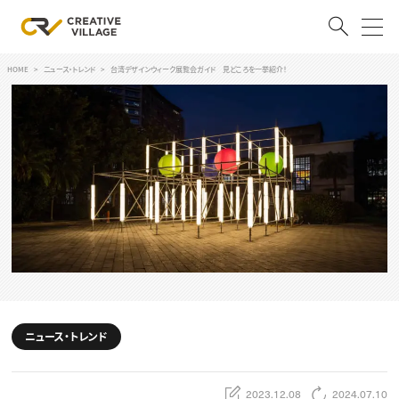
HOME
ニュース・トレンド
台湾デザインウィーク展覧会ガイド 見どころを一挙紹介！
ACCOUNT
ログイン
会員登録
RECRUIT
クリエイター求人を探す
CREATIVE JOB求人検索
特集求人
採用説明会
転職支援サービス
CONTENTS
スキルアップしたい！
ニュース・トレンド
スキルアップしたい！ トップ
デザイン
TOP Creator’s コラム
プログラミング
2023.12.08
2024.07.10