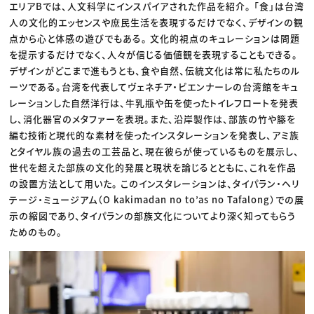
エリアBでは、人文科学にインスパイアされた作品を紹介。 「食」は台湾
人の文化的エッセンスや庶民生活を表現するだけでなく、デザインの観
点から心と体感の遊びでもある。 文化的視点のキュレーションは問題
を提示するだけでなく、人々が信じる価値観を表現することもできる。
デザインがどこまで進もうとも、食や自然、伝統文化は常に私たちのル
ーツである。台湾を代表してヴェネチア・ビエンナーレの台湾館をキュ
レーションした自然洋行は、牛乳瓶や缶を使ったトイレフロートを発表
し、消化器官のメタファーを表現。また、沿岸製作は、部族の竹や籐を
編む技術と現代的な素材を使ったインスタレーションを発表し、アミ族
とタイヤル族の過去の工芸品と、現在彼らが使っているものを展示し、
世代を超えた部族の文化的発展と現状を論じるとともに、これを作品
の設置方法として用いた。 このインスタレーションは、タイパラン・ヘリ
テージ・ミュージアム（O kakimadan no to’as no Tafalong）での展
示の縮図であり、タイパランの部族文化についてより深く知ってもらう
ためのもの。