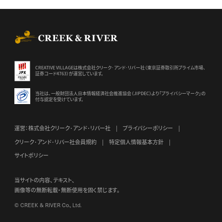
CREEK & RIVER Co., Ltd.
CREATIVE VILLAGEは株式会社クリーク･アンド･リバー社（東京証券
取引所プライム市場、
証券コード4763）が運営しています。
当社は、一般財団法人日本情報経済社会推進協会（JIPDEC）より
「プライバシーマーク」の
付与認定を受けています。
運営：株式会社クリーク･アンド･リバー社
プライバシーポリシー
クリーク･アンド･リバー社会員規約
特定個人情報基本方針
サイトポリシー
当サイトの内容、テキスト、
画像等の無断転載・無断使用を固く禁じます。
© CREEK & RIVER Co., Ltd.