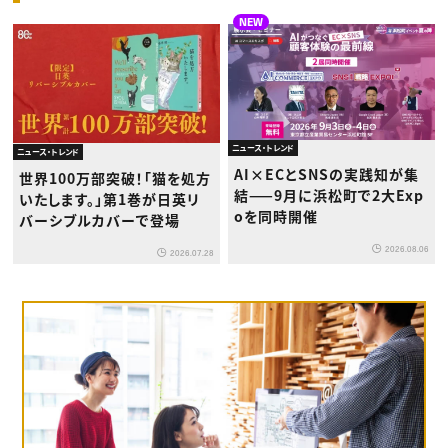
NEW
ニュース・トレンド
ニュース・トレンド
AI×ECとSNSの実践知が集
世界100万部突破！「猫を処方
結——9月に浜松町で2大Exp
いたします。」第1巻が日英リ
oを同時開催
バーシブルカバーで登場
2026.08.06
2026.07.28