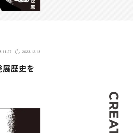
3.11.27
2023.12.18
発展歴史を
CREA