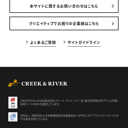
本サイトに関するお問い合わせはこちら
クリエイティブでお困りの企業様はこちら
よくあるご質問
サイトガイドライン
CREEK & RIVER Co., Ltd.
CREATIVE VILLAGEは株式会社クリーク･アンド･リバー社（東京証券
取引所プライム市場、
証券コード4763）が運営しています。
当社は、一般財団法人日本情報経済社会推進協会（JIPDEC）より
「プライバシーマーク」の
付与認定を受けています。