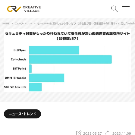
HOME
ニュース・トレンド
セキュリティ対策がしっかり行われていて安全性が高い仮想通貨の取引所サイト1位は「Coinche
ACCOUNT
ログイン
会員登録
RECRUIT
クリエイター求人を探す
CREATIVE JOB求人検索
特集求人
採用説明会
転職支援サービス
CONTENTS
スキルアップしたい！
ニュース・トレンド
スキルアップしたい！ トップ
デザイン
TOP Creator’s コラム
プログラミング
2023.05.27
2023.11.09