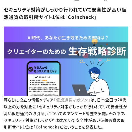
動画配信・映像制作
TOP Creator’s コラム トップ
編集・ライティング
Webクリエイター
セミナー
セキュリティ対策がしっかり行われていて安全性が高い仮
マーケティング
アプリクリエイター
ディレクション
ゲームクリエイター
想通貨の取引所サイト1位は「Coincheck」
業界解説・キャリア事情
映像クリエイター
ニュース・トレンド
お役立ち基礎知識
マーケッター
クリエイターインタビュー
ニュース・トレンド トップ
C＆R Magazine
Web
映像
ゲーム・エンタメ
広告
出版
CREATIVE VILLAGEからのお知らせ
プロフェッショナル×つながる×メディア
暮らしに役立つ情報メディア
「仮想通貨マガジン」
は、日本全国の20代
以上の方を対象に「セキュリティ対策がしっかり行われていて安全性が
高い仮想通貨の取引所」についてのアンケート調査を実施。その中で、
セキュリティ対策がしっかり行われていて安全性が高い仮想通貨の取
引所サイト1位は「Coincheck」だということを発表した。