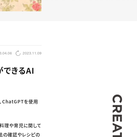
3.04.06
2023.11.09
ができるAI
CREA
hatGPTを使用
や料理や育児に関して
法の確認やレシピの