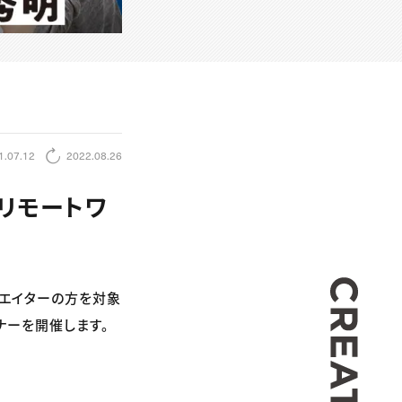
1.07.12
2022.08.26
るリモートワ
CREA
リエイターの方を対象
ナーを開催します。