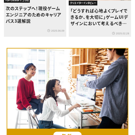
TOP Creator's コラム
クリエイターインタビュー
次のステップへ！現役ゲーム
「どうすれば心地よくプレイで
エンジニアのためのキャリア
きるか、を大切に」ゲームUIデ
パス3選解説
ザインにおいて考えるべきこ
ととは？カプコンUIデザイン
2025.06.09
2025.02.28
室長・植田雅生氏インタビュ
ー