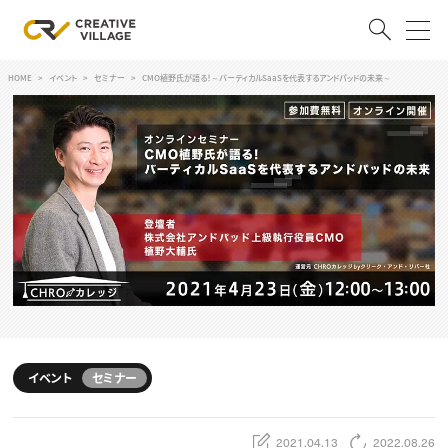
HOME
イベント
セミナー
CMO植野氏が語る！～バーティカルSaaSを代表するアンドパッドの未来～
ACCOUNT
ログイン
会員登録
RECRUIT
クリエイター求人を探す
CREATIVE JOB求人検索
特集求人
採用説明会
転職支援サービス
CONTENTS
スキルアップしたい！
イベント
セミナー
スキルアップしたい！ トップ
デザイン
TOP Creator’s コラム
プログラミング
2021.04.13
2022.08.26