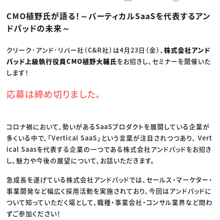
動画配信・映像制作
TOP Creator’s コラム トップ
編集・ライティング
Webクリエイター
セミナー
CMO植野氏が語る！～バーティカルSaaSを代表するアン
マーケティング
アプリクリエイター
ディレクション
ゲームクリエイター
ドパッドの未来～
業界解説・キャリア事情
映像クリエイター
ニュース・トレンド
お役立ち基礎知識
マーケッター
クリエイターインタビュー
クリーク･アンド･リバー社（C&R社）は4月23日（金）、
株式会社アンド
ニュース・トレンド トップ
C＆R Magazine
Web
パッド上級執行役員CMO植野大輔氏
をお招きし、セミナーを開催いた
映像
します！
ゲーム・エンタメ
広告
出版
応募は締め切りました。
CREATIVE VILLAGEからのお知らせ
コロナ禍において、勢いがあるSaaSプロダクトを展開している企業が
プロフェッショナル×つながる×メディア
多くいる中で、「Vertical SaaS」という言葉が注目されつつあり、 Vert
ical Saasを代表する企業の一つである株式会社アンドパッドをお招き
し、魅力や今後の展望について、お話いただきます。
急成長を遂げている株式会社アンドパッドでは、セールス・マーケター・
事業開発など幅広く採用活動を実施されており、今回はアンドパッドに
ついて知っていただく場として、職種・事業会社・コンサル業界など問わ
ずご参加ください！