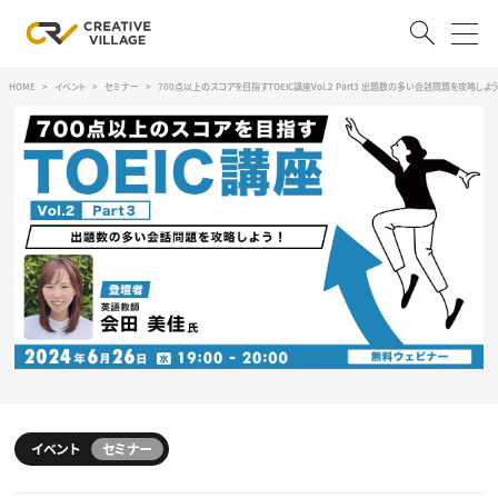
HOME
イベント
セミナー
700点以上のスコアを目指すTOEIC講座Vol.２ Part3 出題数の多い会話問題を攻略しよう
ACCOUNT
ログイン
会員登録
RECRUIT
クリエイター求人を探す
CREATIVE JOB求人検索
特集求人
採用説明会
転職支援サービス
CONTENTS
スキルアップしたい！
スキルアップしたい！ トップ
イベント
セミナー
デザイン
TOP Creator’s コラム
プログラミング