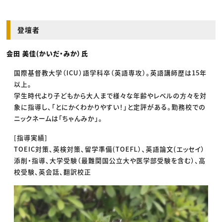
登壇者
会田 美佳(かいだ・みか）氏
国際基督教大学（ICU）語学科卒（英語専攻）。英語講師歴は15年
以上。
学生時代より子どもから大人まで様々な年齢やレベルの方々を対
象に指導し、「とにかくわかりやすい！」と定評がある。勤務校での
ニックネームは「ちゃんみか」。
[指導実績]
TOEIC対策、英検対策、留学準備(TOEFL）、英語論文(エッセイ）
添削・指導、大学受験（最難関国公立大や医学部受験を含む）、高
校受験、英会話、翻訳校正