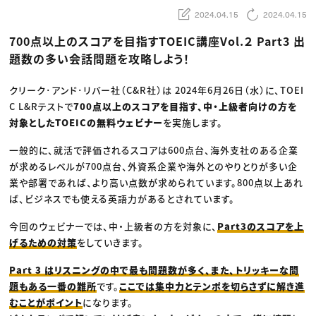
動画配信・映像制作
TOP Creator’s コラム トップ
編集・ライティング
Webクリエイター
2024.04.15
2024.04.15
セミナー
マーケティング
アプリクリエイター
ディレクション
ゲームクリエイター
700点以上のスコアを目指すTOEIC講座Vol.２ Part3 出
業界解説・キャリア事情
映像クリエイター
ニュース・トレンド
題数の多い会話問題を攻略しよう！
お役立ち基礎知識
マーケッター
クリエイターインタビュー
ニュース・トレンド トップ
C＆R Magazine
Web
クリーク･アンド･リバー社（C&R社）は 2024年6月26日（水）に、TOEI
映像
C L&Rテストで
700点以上のスコアを目指す、中・上級者向けの方を
ゲーム・エンタメ
広告
対象としたTOEICの無料ウェビナー
を実施します。
出版
CREATIVE VILLAGEからのお知らせ
一般的に、就活で評価されるスコアは600点台、海外支社のある企業
が求めるレベルが700点台、外資系企業や海外とのやりとりが多い企
プロフェッショナル×つながる×メディア
業や部署であれば、より高い点数が求められています。800点以上あれ
ば、ビジネスでも使える英語力があるとされています。
今回のウェビナーでは、中・上級者の方を対象に、
Part3のスコアを上
げるための対策
をしていきます。​
​​Part 3 はリスニングの中で最も問題数が多く、また、トリッキーな問
題もある一番の難所
です。
ここでは集中力とテンポを切らさずに解き進
むことがポイント
になります。