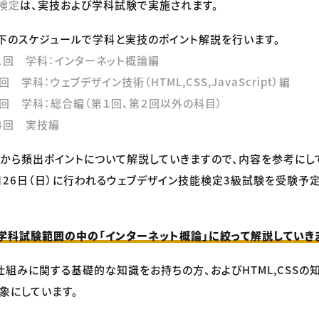
検定
は、実技および学科試験で実施されます。
下のスケジュールで学科と実技のポイント解説を行います。
第1回 学科：インターネット概論編
回 学科：ウェブデザイン技術（HTML,CSS,JavaScript）編
第3回 学科：総合編（第１回、第２回以外の科目）
第4回 実技編
から頻出ポイントについて解説していきますので、内容を参考にし
月26日（日）に行われるウェブデザイン技能検定3級試験を受験予
学科試験範囲の中の「インターネット概論」に絞って解説していき
仕組みに関する基礎的な知識をお持ちの方、およびHTML,CSSの
象にしています。