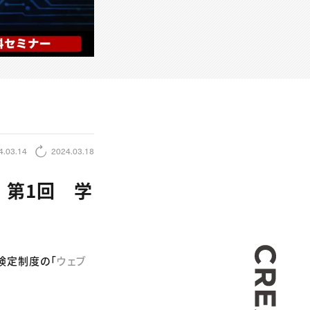
4.03.14
2024.03.18
 第1回 学
CREA
能検定制度の「
ウェブ