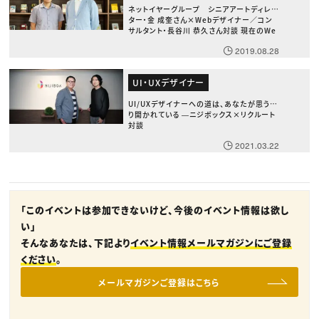
ネットイヤーグループ シニアアートディレク
ター・金 成奎さん×Webデザイナー／コン
サルタント・長谷川 恭久さん対談 現在のWe
bデザインとUI/UX、課題と今後の理想形
2019.08.28
UI・UXデザイナー
UI/UXデザイナーへの道は、あなたが思うよ
り開かれている ―ニジボックス×リクルート
対談
2021.03.22
「このイベントは参加できないけど、今後のイベント情報は欲し
い」
そんなあなたは、下記より
イベント情報メールマガジンにご登録
ください
。
メールマガジンご登録はこちら