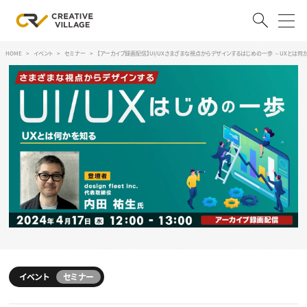
HOME
イベント
セミナー
【アーカイブ録画配信】UI/UXさまざまな視点からデザインするはじめの一歩 ～UXとは何
ACCOUNT
ログイン
会員登録
RECRUIT
クリエイター求人を探す
CREATIVE JOB求人検索
特集求人
採用説明会
転職支援サービス
CONTENTS
スキルアップしたい！
スキルアップしたい！ トップ
イベント
セミナー
デザイン
TOP Creator’s コラム
プログラミング