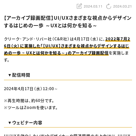
動画配信・映像制作
TOP Creator’s コラム トップ
編集・ライティング
Webクリエイター
2024.03.11
2024.03.21
セミナー
マーケティング
アプリクリエイター
ディレクション
ゲームクリエイター
【アーカイブ録画配信】UI/UXさまざまな視点からデザイン
業界解説・キャリア事情
映像クリエイター
ニュース・トレンド
するはじめの一歩 ～UXとは何かを知る～
お役立ち基礎知識
マーケッター
クリエイターインタビュー
ニュース・トレンド トップ
C＆R Magazine
Web
クリーク･アンド･リバー社（C&R社）は4月17日（水）に、
2022年7月2
映像
6日（火）に実施した「【UI/UX】さまざまな視点からデザインするはじ
ゲーム・エンタメ
広告
めの一歩 ~ UXとは何かを知る～」のアーカイブ録画配信
を実施しま
出版
す。
CREATIVE VILLAGEからのお知らせ
▼配信時間
プロフェッショナル×つながる×メディア
2024年4月17日（水）12:00～
※再生時間は、約60分です。
※ツールはZoomを使います。
▼ウェビナー内容
UI/UXを強化したいWebデザイナーや関連職種の方々向けに、UI/UX