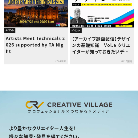
イベント
イベント
Artists Meet Technicals 2
【アーカイブ録画配信】デザイ
026 supported by TA Nig
ンの基礎知識 Vol.6 クリエ
ht
イターが知っておきたいデザ
インとブランディング～CIとV
7/24開催
8/16開催
I～
プロフェッショナル×つながる×メディア
より豊かなクリエイター人生を！
様々な知見・発見を得てください。