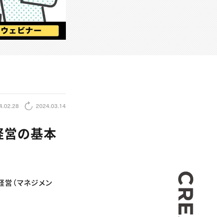
4.02.28
2024.03.14
～経営の基本
CREA
「経営（マネジメン