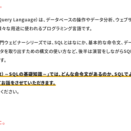
。
red Query Language）は、データベースの操作やデータ分析、ウ
様々な用途に使われるプログラミング言語です。
入門ウェビナーシリーズでは、SQLとはなにか、基本的な命令文、デ
タを取り出すための構文の使い方など、後半は演習をしながらSQ
す。
（2）～SQLの基礎知識～」では、どんな命令文があるのか、SQLで
お話をさせていただきます。
ください。
た。