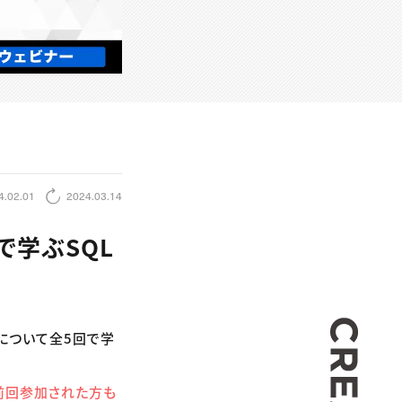
4.02.01
2024.03.14
で学ぶSQL
CREA
法について全5回で学
。前回参加された方も