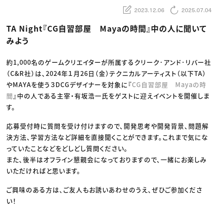
動画配信・映像制作
TOP Creator’s コラム トップ
編集・ライティング
Webクリエイター
2023.12.06
2025.07.04
セミナー
マーケティング
アプリクリエイター
ディレクション
ゲームクリエイター
TA Night『CG自習部屋 Mayaの時間』中の人に聞いて
業界解説・キャリア事情
映像クリエイター
ニュース・トレンド
みよう
お役立ち基礎知識
マーケッター
クリエイターインタビュー
ニュース・トレンド トップ
C＆R Magazine
Web
約1,000名のゲームクリエイターが所属するクリーク･アンド･リバー社
映像
（C&R社）は、​2024年１月26日（金）テクニカルアーティスト（以下TA）
ゲーム・エンタメ
広告
やMAYAを使う３DCGデザイナーを対象に『
CG自習部屋 Mayaの時
出版
間
』中の人である主宰・有坂浩一氏をゲストに迎えイベントを開催しま
CREATIVE VILLAGEからのお知らせ
す。
プロフェッショナル×つながる×メディア
応募受付時に質問を受け付けますので、開発思考や開発背景、問題解
決方法、学習方法など詳細を直接聞くことができます。これまで気にな
っていたことなどをどしどし質問ください。
また、後半はオフライン懇親会になっておりますので、一緒にお楽しみ
いただければと思います。
ご興味のある方は、ご友人もお誘いあわせのうえ、ぜひご参加くださ
い！