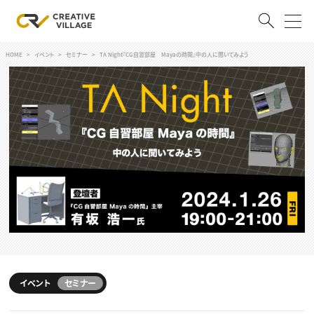
HOME
イベント
セミナー
TA Night『CG自習部屋 Mayaの時間』中の人に聞いてみよう
ACCOUNT
ログイン
会員登録
RECRUIT
クリエイター求人を探す
CREATIVE JOB求人検索
特集求人
採用説明会
転職支援サービス
CONTENTS
スキルアップしたい！
スキルアップしたい！ トップ
イベント
セミナー
デザイン
TOP Creator’s コラム
プログラミング