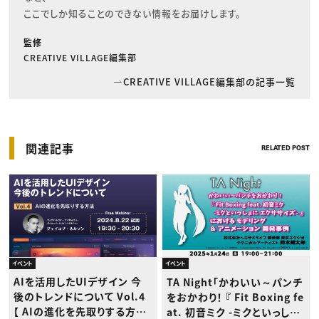
ここでしか知ることのできない情報をお届けします。
監修
CREATIVE VILLAGE編集部
CREATIVE VILLAGE編集部の記事一覧
関連記事
RELATED POST
イベント
イベント
AIを活用したUIデザイン 今
TA Night「かわいい～パンチ
後のトレンドについて Vol.4
をおかわり！ 『 Fit Boxing fe
【 AIの進化を先取りする方
at. 初音ミク -ミクといっしょ