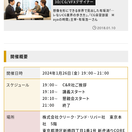
3D/CG/VFXデザイナー
想像を形にできる世界で見出した有坂流「ブ
レないCG業界の歩き方」。『CG自習部屋 M
ayaの時間』主宰・有坂浩一さん
2018.01.10
開催概要
開催日時
2024年1月26日（金） 19：00～21：00
スケジュール
19：00～ C&R社ご挨拶
19：10～ 講義スタート
20：10～ 懇親会スタート
21：00 終了
場所
株式会社クリーク･アンド･リバー社 東京本
社 5階
東京都港区新橋四丁目1番1号 新虎通りCORE