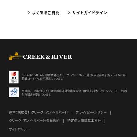
よくあるご質問
サイトガイドライン
CREEK & RIVER Co., Ltd.
CREATIVE VILLAGEは株式会社クリーク･アンド･リバー社（東京証券
取引所プライム市場、
証券コード4763）が運営しています。
当社は、一般財団法人日本情報経済社会推進協会（JIPDEC）より
「プライバシーマーク」の
付与認定を受けています。
運営：株式会社クリーク･アンド･リバー社
プライバシーポリシー
クリーク･アンド･リバー社会員規約
特定個人情報基本方針
サイトポリシー