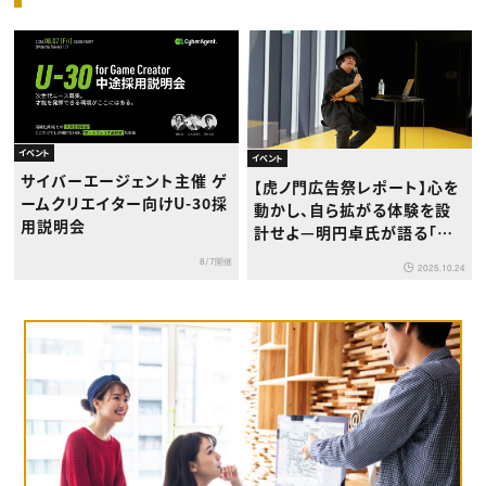
イベント
イベント
サイバーエージェント主催 ゲ
【虎ノ門広告祭レポート】心を
ームクリエイター向けU-30採
動かし、自ら拡がる体験を設
用説明会
計せよ—明円卓氏が語る「体
験クリエイティブ」の8原則
8/7開催
2025.10.24