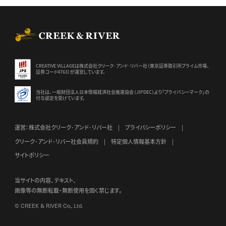
CREEK & RIVER Co., Ltd.
CREATIVE VILLAGEは株式会社クリーク･アンド･リバー社（東京証券
取引所プライム市場、
証券コード4763）が運営しています。
当社は、一般財団法人日本情報経済社会推進協会（JIPDEC）より
「プライバシーマーク」の
付与認定を受けています。
運営：株式会社クリーク･アンド･リバー社
プライバシーポリシー
クリーク･アンド･リバー社会員規約
特定個人情報基本方針
サイトポリシー
当サイトの内容、テキスト、
画像等の無断転載・無断使用を固く禁じます。
© CREEK & RIVER Co., Ltd.