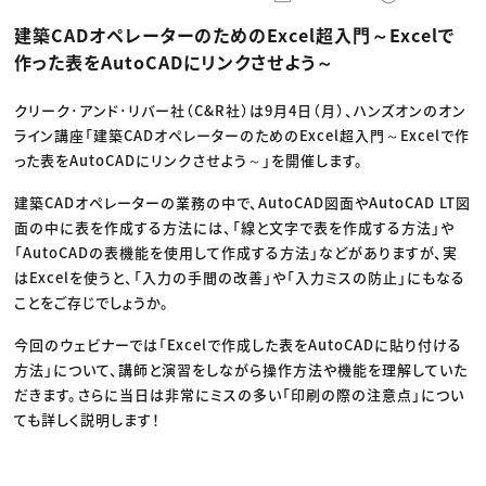
動画配信・映像制作
TOP Creator’s コラム トップ
編集・ライティング
Webクリエイター
セミナー
建築CADオペレーターのためのExcel超入門～Excelで
マーケティング
アプリクリエイター
ディレクション
ゲームクリエイター
作った表をAutoCADにリンクさせよう～
業界解説・キャリア事情
映像クリエイター
ニュース・トレンド
お役立ち基礎知識
マーケッター
クリエイターインタビュー
クリーク･アンド･リバー社（C&R社）は9月4日（月）、ハンズオンのオン
ニュース・トレンド トップ
C＆R Magazine
Web
ライン講座「建築CADオペレーターのためのExcel超入門～Excelで作
映像
った表をAutoCADにリンクさせよう～」を開催します。
ゲーム・エンタメ
広告
建築CADオペレーターの業務の中で、AutoCAD図面やAutoCAD LT図
出版
CREATIVE VILLAGEからのお知らせ
面の中に表を作成する方法には、「線と文字で表を作成する方法」や
「AutoCADの表機能を使用して作成する方法」などがありますが、実
はExcelを使うと、「入力の手間の改善」や「入力ミスの防止」にもなる
プロフェッショナル×つながる×メディア
ことをご存じでしょうか。
今回のウェビナーでは「Excelで作成した表をAutoCADに貼り付ける
方法」について、講師と演習をしながら操作方法や機能を理解していた
だきます。さらに当日は非常にミスの多い「印刷の際の注意点」につい
ても詳しく説明します！