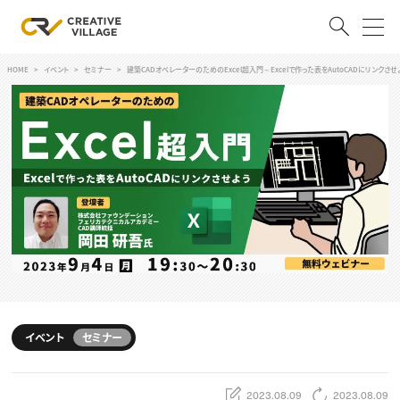
HOME
イベント
セミナー
建築CADオペレーターのためのExcel超入門～Excelで作った表をAutoCADにリンクさせ
ACCOUNT
ログイン
会員登録
RECRUIT
クリエイター求人を探す
CREATIVE JOB求人検索
特集求人
採用説明会
転職支援サービス
CONTENTS
スキルアップしたい！
イベント
セミナー
スキルアップしたい！ トップ
デザイン
TOP Creator’s コラム
プログラミング
2023.08.09
2023.08.09