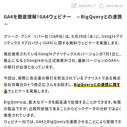
動画配信・映像制作
TOP Creator’s コラム トップ
編集・ライティング
Webクリエイター
2023.05.17
2023.06.27
セミナー
マーケティング
アプリクリエイター
ディレクション
ゲームクリエイター
GA4を徹底理解！GA4ウェビナー ～BigQueryとの連携
業界解説・キャリア事情
映像クリエイター
ニュース・トレンド
～
お役立ち基礎知識
マーケッター
クリエイターインタビュー
ニュース・トレンド トップ
C＆R Magazine
Web
クリーク･アンド･リバー社（C&R社）は、６月28日（水）に、Googleアナ
映像
リティクス 4プロパティ（GA4）に関する無料ウェビナーを実施します。
ゲーム・エンタメ
広告
出版
現在使用されているGoogleアナリティクスのバージョンが7月1日に、
CREATIVE VILLAGEからのお知らせ
廃止になるとGoogleから正式発表がされ、最新バージョンのGA4へ
の移行が必須となっています。
プロフェッショナル×つながる×メディア
今回は、実際に各企業の移行を担当されているアナリストである株式
会社月曜日のトラ西正広さんをお招きし、
BigQueryとの連携に関す
る
ウェビナーを実施します。
BigQueryは、膨大なデータを超高速で処理することができます。有償
の製品ですが、比較的安価であることからビックデータの分析ではよく
使用されています。
ウェビナー内では、GA4とBigQueryを連携させることにより実現でき