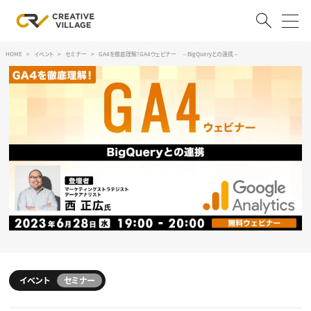
HOME
イベント
セミナー
GA4を徹底理解！GA4ウェビナー ～BigQueryとの連携～
ACCOUNT
ログイン
会員登録
RECRUIT
クリエイター求人を探す
CREATIVE JOB求人検索
特集求人
採用説明会
転職支援サービス
CONTENTS
スキルアップしたい！
スキルアップしたい！ トップ
イベント
セミナー
デザイン
TOP Creator’s コラム
プログラミング